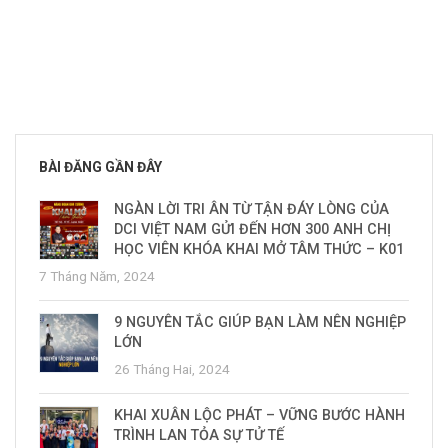
BÀI ĐĂNG GẦN ĐÂY
NGÀN LỜI TRI ÂN TỪ TẬN ĐÁY LÒNG CỦA
DCI VIỆT NAM GỬI ĐẾN HƠN 300 ANH CHỊ
HỌC VIÊN KHÓA KHAI MỞ TÂM THỨC – K01
7 Tháng Năm, 2024
9 NGUYÊN TẮC GIÚP BẠN LÀM NÊN NGHIỆP
LỚN
26 Tháng Hai, 2024
KHAI XUÂN LỘC PHÁT – VỮNG BƯỚC HÀNH
TRÌNH LAN TỎA SỰ TỬ TẾ