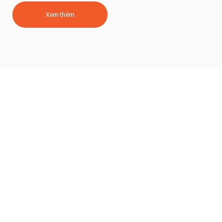
Xem thêm
BẦU TRỜI VẪN CÓ GIỚI HẠN
NHƯNG DCI SẼ LAN TỎA KHẮP
THẾ GIỚI