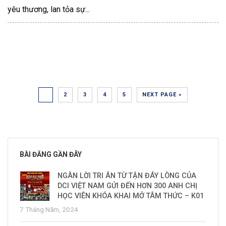
yêu thương, lan tỏa sự...
1
2
3
4
5
NEXT PAGE »
BÀI ĐĂNG GẦN ĐÂY
NGÀN LỜI TRI ÂN TỪ TẬN ĐÁY LÒNG CỦA
DCI VIỆT NAM GỬI ĐẾN HƠN 300 ANH CHỊ
HỌC VIÊN KHÓA KHAI MỞ TÂM THỨC – K01
7 Tháng Năm, 2024