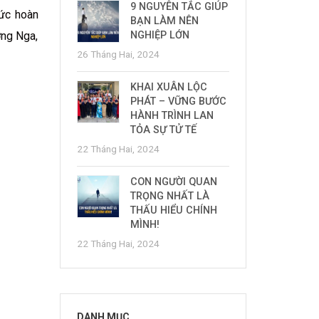
9 NGUYÊN TẮC GIÚP
hức hoàn
BẠN LÀM NÊN
ơng Nga,
NGHIỆP LỚN
26 Tháng Hai, 2024
KHAI XUÂN LỘC
PHÁT – VỮNG BƯỚC
HÀNH TRÌNH LAN
TỎA SỰ TỬ TẾ
22 Tháng Hai, 2024
CON NGƯỜI QUAN
TRỌNG NHẤT LÀ
THẤU HIỂU CHÍNH
MÌNH!
22 Tháng Hai, 2024
DANH MỤC