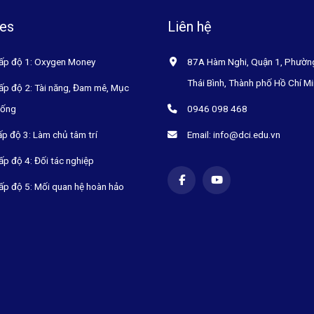
es
Liên hệ
ấp độ 1: Oxygen Money
87A Hàm Nghi, Quận 1, Phườn
Thái Bình, Thành phố Hồ Chí M
ấp độ 2: Tài năng, Đam mê, Mục
sống
0946 098 468
ấp độ 3: Làm chủ tâm trí
Email: info@dci.edu.vn
ấp độ 4: Đối tác nghiệp
ấp độ 5: Mối quan hệ hoàn hảo