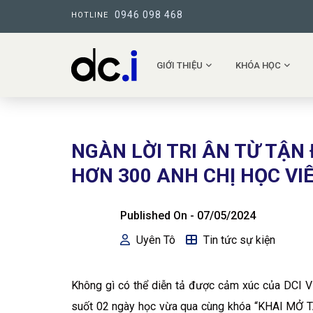
0946 098 468
HOTLINE
GIỚI THIỆU
KHÓA HỌC
NGÀN LỜI TRI ÂN TỪ TẬN
HƠN 300 ANH CHỊ HỌC VI
Published On -
07/05/2024
Uyên Tô
Tin tức sự kiện
Không gì có thể diễn tả được cảm xúc của DCI Vi
suốt 02 ngày học vừa qua cùng khóa “KHAI MỞ 