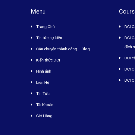
Menu
Cours
Trang Chủ
DCI C
Tin tức sự kiện
DCI C
đích 
Câu chuyện thành công – Blog
DCI c
Kiến thức DCI
DCI C
Hình ảnh
DCI C
Liên Hệ
Tin Tức
Tài Khoản
Giỏ Hàng