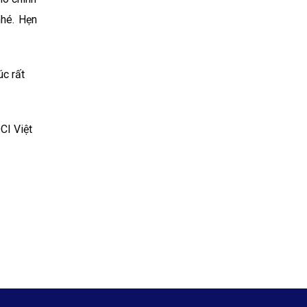
nhé. Hẹn
úc rất
CI Việt