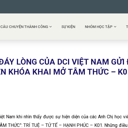
CÂU CHUYỆN THÀNH CÔNG
SỰ KIỆN
NHÓM HỌC TẬP
 ĐÁY LÒNG CỦA DCI VIỆT NAM GỬI
ÊN KHÓA KHAI MỞ TÂM THỨC – K0
ệt Nam khi nhìn thấy được sự hiện diện của các Anh Chị học vi
TÂM THỨC”: TRÍ TUỆ – TỬ TẾ – HẠNH PHÚC – K01. Những điều 