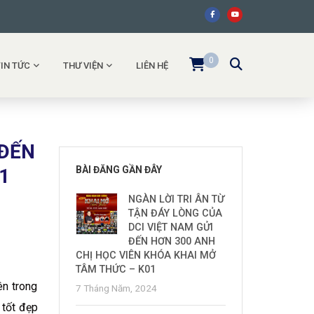
0
TIN TỨC
THƯ VIỆN
LIÊN HỆ
 ĐẾN
BÀI ĐĂNG GẦN ĐÂY
1
NGÀN LỜI TRI ÂN TỪ
TẬN ĐÁY LÒNG CỦA
DCI VIỆT NAM GỬI
ĐẾN HƠN 300 ANH
CHỊ HỌC VIÊN KHÓA KHAI MỞ
TÂM THỨC – K01
ên trong
7 Tháng Năm, 2024
tốt đẹp