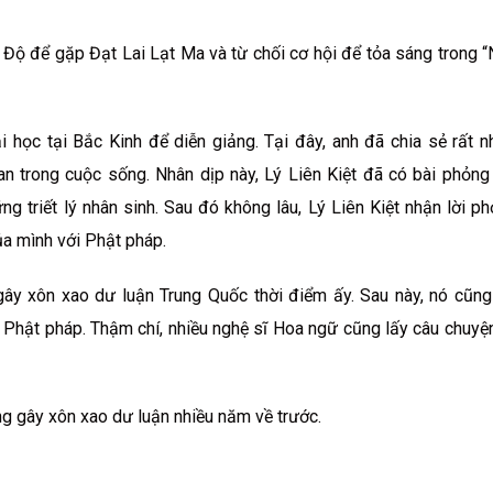
n Độ để gặp Đạt Lai Lạt Ma và từ chối cơ hội để tỏa sáng trong 
 học tại Bắc Kinh để diễn giảng. Tại đây, anh đã chia sẻ rất n
n trong cuộc sống. Nhân dịp này, Lý Liên Kiệt đã có bài phỏng
g triết lý nhân sinh. Sau đó không lâu, Lý Liên Kiệt nhận lời p
a mình với Phật pháp.
 gây xôn xao dư luận Trung Quốc thời điểm ấy. Sau này, nó cũn
về Phật pháp. Thậm chí, nhiều nghệ sĩ Hoa ngữ cũng lấy câu chuyệ
ng gây xôn xao dư luận nhiều năm về trước.