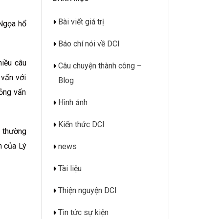
Bài viết giá trị
“Ngọa hổ
Báo chí nói về DCI
hiều câu
Câu chuyện thành công –
 vấn với
Blog
hỏng vấn
Hình ảnh
Kiến thức DCI
g thường
n của Lý
news
Tài liệu
Thiện nguyện DCI
Tin tức sự kiện