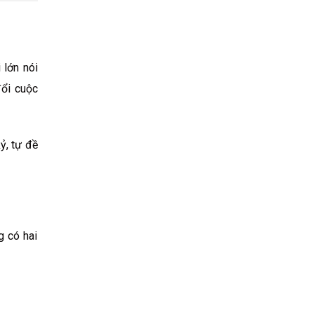
 lớn nói
đổi cuộc
ỷ, tự đề
g có hai