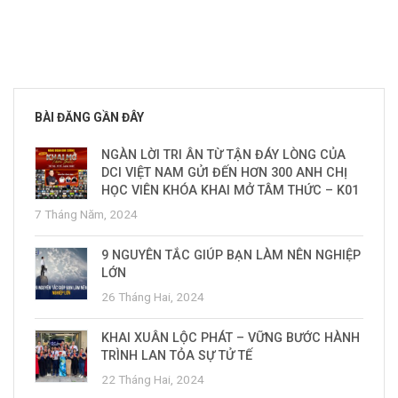
BÀI ĐĂNG GẦN ĐÂY
NGÀN LỜI TRI ÂN TỪ TẬN ĐÁY LÒNG CỦA
DCI VIỆT NAM GỬI ĐẾN HƠN 300 ANH CHỊ
HỌC VIÊN KHÓA KHAI MỞ TÂM THỨC – K01
7 Tháng Năm, 2024
9 NGUYÊN TẮC GIÚP BẠN LÀM NÊN NGHIỆP
LỚN
26 Tháng Hai, 2024
KHAI XUÂN LỘC PHÁT – VỮNG BƯỚC HÀNH
TRÌNH LAN TỎA SỰ TỬ TẾ
22 Tháng Hai, 2024