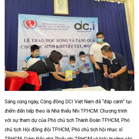
Sáng cùng ngày, Cộng đồng DCI Việt Nam đã “đáp cánh” tại
điểm đến tiếp theo là Nhà thiếu Nhi TP.HCM. Chương trình
với sự tham dự của Phó chủ tịch Thành Đoàn TP.HCM, Phó
chủ tịch Hội đồng đội TP.HCM, Phó chủ tịch hội nhạc sĩ
TP.HCM, Giám Đốc nhà Thiếu nhi TP.HCM và hiệu trưởng các