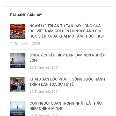
BÀI ĐĂNG GẦN ĐÂY
NGÀN LỜI TRI ÂN TỪ TẬN ĐÁY LÒNG CỦA
DCI VIỆT NAM GỬI ĐẾN HƠN 300 ANH CHỊ
HỌC VIÊN KHÓA KHAI MỞ TÂM THỨC – K01
7 Tháng Năm, 2024
9 NGUYÊN TẮC GIÚP BẠN LÀM NÊN NGHIỆP
LỚN
26 Tháng Hai, 2024
KHAI XUÂN LỘC PHÁT – VỮNG BƯỚC HÀNH
TRÌNH LAN TỎA SỰ TỬ TẾ
22 Tháng Hai, 2024
CON NGƯỜI QUAN TRỌNG NHẤT LÀ THẤU
HIỂU CHÍNH MÌNH!
22 Tháng Hai, 2024