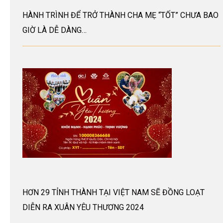
HÀNH TRÌNH ĐỂ TRỞ THÀNH CHA MẸ “TỐT” CHƯA BAO
GIỜ LÀ DỄ DÀNG…
HƠN 29 TỈNH THÀNH TẠI VIỆT NAM SẼ ĐỒNG LOẠT
DIỄN RA XUÂN YÊU THƯƠNG 2024