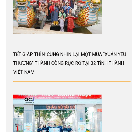
TẾT GIÁP THÌN: CÙNG NHÌN LẠI MỘT MÙA “XUÂN YÊU
THƯƠNG” THÀNH CÔNG RỰC RỠ TẠI 32 TỈNH THÀNH
VIỆT NAM