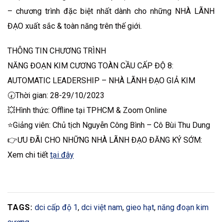
– chương trình đặc biệt nhất dành cho những NHÀ LÃNH
ĐẠO xuất sắc & toàn năng trên thế giới.
THÔNG TIN CHƯƠNG TRÌNH
NĂNG ĐOẠN KIM CƯƠNG TOÀN CẦU CẤP ĐỘ 8:
AUTOMATIC LEADERSHIP – NHÀ LÃNH ĐẠO GIẢ KIM
🕢Thời gian: 28-29/10/2023
💥Hình thức: Offline tại TPHCM & Zoom Online
⭐Giảng viên: Chủ tịch Nguyễn Công Bình – Cô Bùi Thu Dung
👉ƯU ĐÃI CHO NHỮNG NHÀ LÃNH ĐẠO ĐĂNG KÝ SỚM:
Xem chi tiết
tại đây
TAGS:
dci cấp độ 1
,
dci việt nam
,
gieo hạt
,
năng đoạn kim