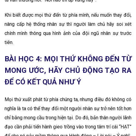
Khi biết được mọi thứ đến từ phía mình, nếu muốn thay đổi,
nâng cấp hệ thống nhân sự thì người làm chủ hãy soi xét
chính mình thông qua hình ảnh của đội ngũ nhân sự trước
tiên.
BÀI HỌC 4: MỌI THỨ KHÔNG ĐẾN TỪ
MONG ƯỚC, HÃY CHỦ ĐỘNG TẠO RA
ĐỂ CÓ KẾT QUẢ NHƯ Ý
Mọi thứ xuất phát từ phía chúng ta, nhưng điều đó không có
nghĩa là ta có thể thay đổi một người nhân sự trở nên tốt hơn
chỉ bằng mong cầu trong hiện tại. Do đó, bản thân người lãnh
đạo cần phải tiến hành gieo trồng vào trong tâm trí cái “HẠT”
để cho nó nảy mầm thông qua Hành động – Lời nói – Ý nghĩ.