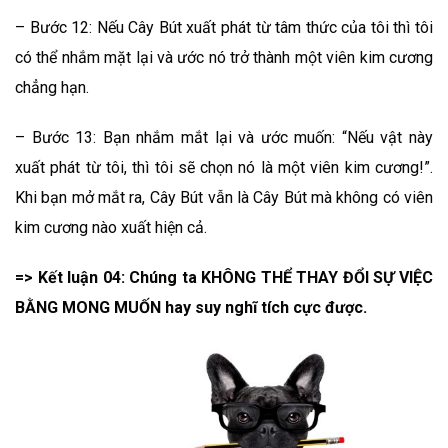
– Bước 12: Nếu Cây Bút xuất phát từ tâm thức của tôi thì tôi
có thể nhắm mặt lại và ước nó trở thành một viên kim cương
chẳng hạn.
– Bước 13: Bạn nhắm mắt lại và ước muốn: “Nếu vật này
xuất phát từ tôi, thì tôi sẽ chọn nó là một viên kim cương!”.
Khi bạn mở mắt ra, Cây Bút vẫn là Cây Bút mà không có viên
kim cương nào xuất hiện cả.
=> Kết luận 04: Chúng ta KHÔNG THỂ THAY ĐỔI SỰ VIỆC
BẰNG MONG MUỐN hay suy nghĩ tích cực được.