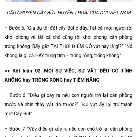
CÂU CHUYỆN CÂY BÚT HUYỀN THOẠI CỦA DCI VIỆT NAM
– Bước 5: “Giả dụ tôi đặt cây Bút ở đây. Tất cả mọi người rời
khỏi phòng và tất cả chó cũng rời khỏi phòng, căn phòng
trống không. Bấy giờ, TẠI THỜI ĐIỂM ĐÓ vật này là gì?” “Nó
không là gì cả HAY trung tính – trống rỗng, trống không”
=> Kết luận 02: MỌI SỰ VIỆC, SỰ VẬT ĐỀU CÓ TÍNH
KHÔNG hay TRỐNG RỖNG hay TIỀM NĂNG
– Bước 6: “Điều gì xảy ra nếu con người trở lại căn phòng
trước và nhìn thấy vật đó trước?” “Đồ vật ấy lại trở thành
một Cây Bút”
– Bước 7: “Vậy điều gì xảy ra nếu con chó trở lại căn phòng