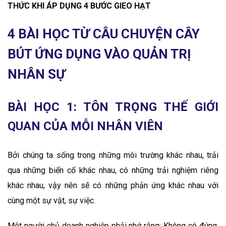
THỨC KHI ÁP DỤNG 4 BƯỚC GIEO HẠT
4 BÀI HỌC TỪ CÂU CHUYỆN CÂY
BÚT ỨNG DỤNG VÀO QUẢN TRỊ
NHÂN SỰ
BÀI HỌC 1: TÔN TRỌNG THẾ GIỚI
QUAN CỦA MỖI NHÂN VIÊN
Bởi chúng ta sống trong những môi trường khác nhau, trải
qua những biến cố khác nhau, có những trải nghiệm riêng
khác nhau, vậy nên sẽ có những phản ứng khác nhau với
cùng một sự vật, sự việc.
Một người chủ doanh nghiệp phải nhớ rằng: Không có đúng.