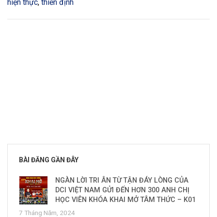
hiện thực
,
thiền định
BÀI ĐĂNG GẦN ĐÂY
NGÀN LỜI TRI ÂN TỪ TẬN ĐÁY LÒNG CỦA
DCI VIỆT NAM GỬI ĐẾN HƠN 300 ANH CHỊ
HỌC VIÊN KHÓA KHAI MỞ TÂM THỨC – K01
7 Tháng Năm, 2024