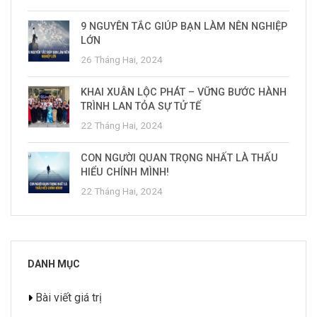
9 NGUYÊN TẮC GIÚP BẠN LÀM NÊN NGHIỆP
LỚN
26 Tháng Hai, 2024
KHAI XUÂN LỘC PHÁT – VỮNG BƯỚC HÀNH
TRÌNH LAN TỎA SỰ TỬ TẾ
22 Tháng Hai, 2024
CON NGƯỜI QUAN TRỌNG NHẤT LÀ THẤU
HIỂU CHÍNH MÌNH!
22 Tháng Hai, 2024
DANH MỤC
Bài viết giá trị