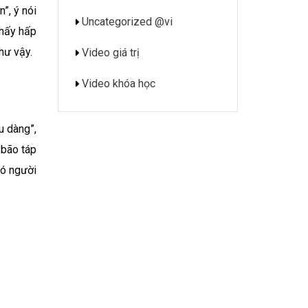
”, ý nói
Uncategorized @vi
thấy hấp
hư vậy.
Video giá trị
Video khóa học
u dàng”,
 bão táp
có người