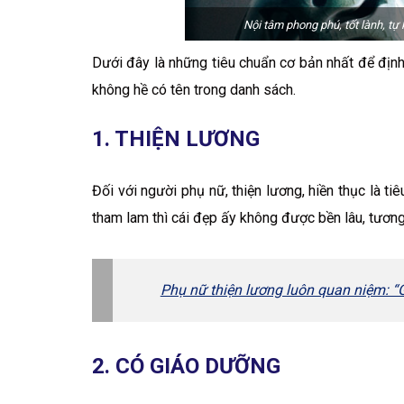
Nội tâm phong phú, tốt lành, t
Dưới đây là những tiêu chuẩn cơ bản nhất để địn
không hề có tên trong danh sách.
1. THIỆN LƯƠNG
Đối với người phụ nữ, thiện lương, hiền thục là tiê
tham lam thì cái đẹp ấy không được bền lâu, tương 
Phụ nữ thiện lương luôn quan niệm: “
2. CÓ GIÁO DƯỠNG