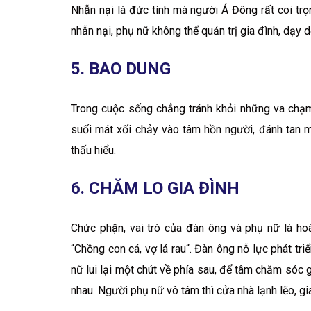
Nhẫn nại là đức tính mà người Á Đông rất coi trọ
nhẫn nại, phụ nữ không thể quản trị gia đình, dạy 
5. BAO DUNG
Trong cuộc sống chẳng tránh khỏi những va chạm
suối mát xối chảy vào tâm hồn người, đánh tan m
thấu hiểu.
6. CHĂM LO GIA ĐÌNH
Chức phận, vai trò của đàn ông và phụ nữ là ho
“Chồng con cá, vợ lá rau“. Đàn ông nỗ lực phát triể
nữ lui lại một chút về phía sau, để tâm chăm sóc gi
nhau. Người phụ nữ vô tâm thì cửa nhà lạnh lẽo, gi