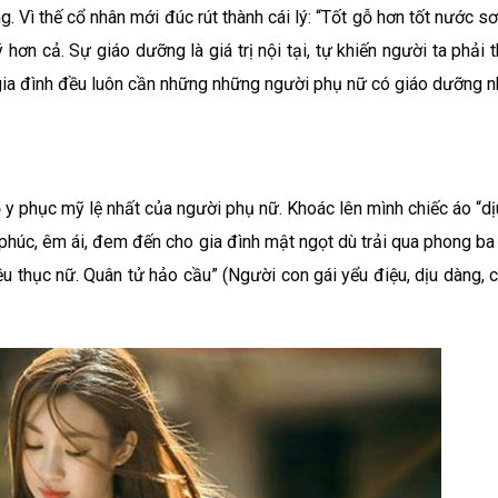
Vì thế cổ nhân mới đúc rút thành cái lý: “Tốt gỗ hơn tốt nước sơn
 hơn cả. Sự giáo dưỡng là giá trị nội tại, tự khiến người ta phải 
 gia đình đều luôn cần những những người phụ nữ có giáo dưỡng n
ộ y phục mỹ lệ nhất của người phụ nữ. Khoác lên mình chiếc áo “dị
húc, êm ái, đem đến cho gia đình mật ngọt dù trải qua phong ba
ệu thục nữ. Quân tử hảo cầu” (Người con gái yểu điệu, dịu dàng, 