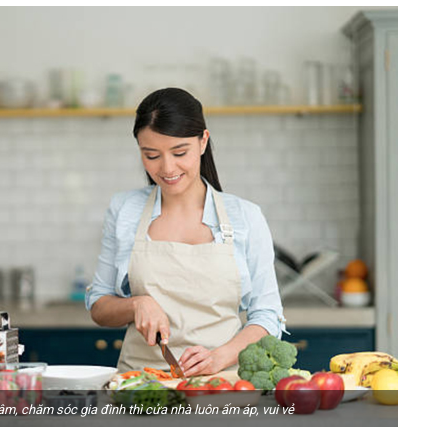
âm, chăm sóc gia đình thì cửa nhà luôn ấm áp, vui vẻ