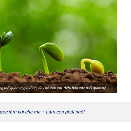
g thể quản trị gia đình, dạy dỗ con cái, điều hòa các mối quan hệ
ược làm với cha mẹ – Làm con phải nhớ!