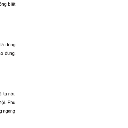
ông biết
 là dòng
ao dung,
 ta nói:
hội. Phụ
ng ngang