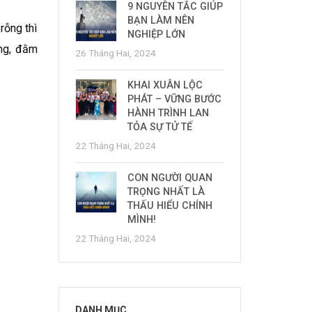
9 NGUYÊN TẮC GIÚP
BẠN LÀM NÊN
rỗng thì
NGHIỆP LỚN
áng, đằm
26 Tháng Hai, 2024
KHAI XUÂN LỘC
PHÁT – VỮNG BƯỚC
HÀNH TRÌNH LAN
TỎA SỰ TỬ TẾ
22 Tháng Hai, 2024
CON NGƯỜI QUAN
TRỌNG NHẤT LÀ
THẤU HIỂU CHÍNH
MÌNH!
22 Tháng Hai, 2024
DANH MỤC