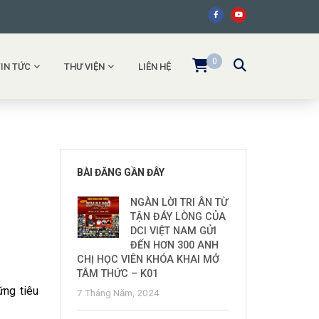
0
TIN TỨC
THƯ VIỆN
LIÊN HỆ
BÀI ĐĂNG GẦN ĐÂY
NGÀN LỜI TRI ÂN TỪ
TẬN ĐÁY LÒNG CỦA
DCI VIỆT NAM GỬI
ĐẾN HƠN 300 ANH
CHỊ HỌC VIÊN KHÓA KHAI MỞ
TÂM THỨC – K01
ững tiêu
7 Tháng Năm, 2024