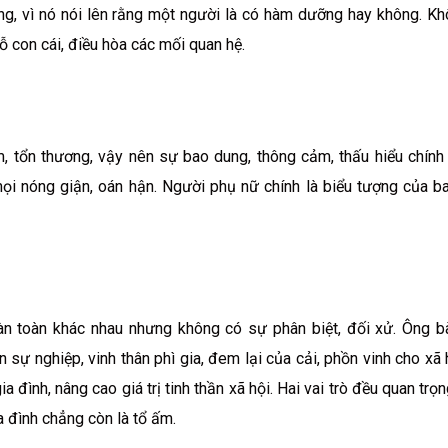
ng, vì nó nói lên rằng một người là có hàm dưỡng hay không. Kh
dỗ con cái, điều hòa các mối quan hệ.
, tổn thương, vậy nên sự bao dung, thông cảm, thấu hiểu chính
ọi nóng giận, oán hận. Người phụ nữ chính là biểu tượng của b
àn toàn khác nhau nhưng không có sự phân biệt, đối xử. Ông bà
n sự nghiệp, vinh thân phì gia, đem lại của cải, phồn vinh cho xã 
a đình, nâng cao giá trị tinh thần xã hội. Hai vai trò đều quan trọ
a đình chẳng còn là tổ ấm.