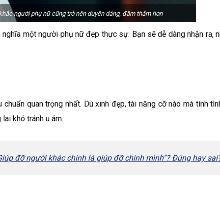
ự khắc người phụ nữ cũng trở nên duyên dáng, đằm thắm hơn
h nghĩa một người phụ nữ đẹp thực sự. Bạn sẽ dễ dàng nhận ra, 
u chuẩn quan trọng nhất. Dù xinh đẹp, tài năng cỡ nào mà tính tình
lai khó tránh u ám.
Giúp đỡ người khác chính là giúp đỡ chính mình”? Đúng hay sai