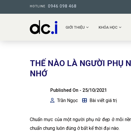
0946 098 468
HOTLINE
GIỚI THIỆU
KHÓA HỌC
THẾ NÀO LÀ NGƯỜI PHỤ NỮ
NHỚ
Published On -
25/10/2021
Trần Ngọc
Bài viết giá trị
Chuẩn mực của một người phụ nữ đẹp ở mỗi nền v
chuẩn chung luôn đúng ở bất kể thời đại nào.