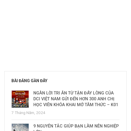
BÀI ĐĂNG GẦN ĐÂY
NGÀN LỜI TRI ÂN TỪ TẬN ĐÁY LÒNG CỦA
DCI VIỆT NAM GỬI ĐẾN HƠN 300 ANH CHỊ
HỌC VIÊN KHÓA KHAI MỞ TÂM THỨC – K01
7 Tháng Năm, 2024
9 NGUYÊN TẮC GIÚP BẠN LÀM NÊN NGHIỆP