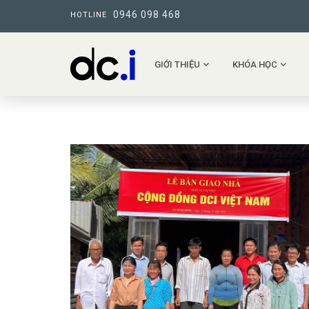
0946 098 468
HOTLINE
GIỚI THIỆU
KHÓA HỌC