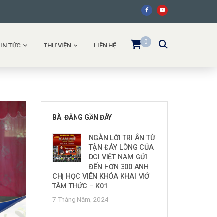
0
TIN TỨC
THƯ VIỆN
LIÊN HỆ
BÀI ĐĂNG GẦN ĐÂY
NGÀN LỜI TRI ÂN TỪ
TẬN ĐÁY LÒNG CỦA
DCI VIỆT NAM GỬI
ĐẾN HƠN 300 ANH
CHỊ HỌC VIÊN KHÓA KHAI MỞ
TÂM THỨC – K01
7 Tháng Năm, 2024