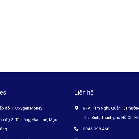
es
Liên hệ
ấp độ 1: Oxygen Money
87A Hàm Nghi, Quận 1, Phườn
Thái Bình, Thành phố Hồ Chí M
ấp độ 2: Tài năng, Đam mê, Mục
sống
0946 098 468