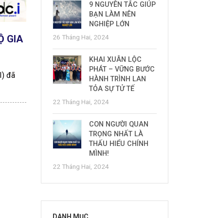
9 NGUYÊN TẮC GIÚP
BẠN LÀM NÊN
NGHIỆP LỚN
Ộ GIA
26 Tháng Hai, 2024
KHAI XUÂN LỘC
PHÁT – VỮNG BƯỚC
) đã
HÀNH TRÌNH LAN
TỎA SỰ TỬ TẾ
22 Tháng Hai, 2024
CON NGƯỜI QUAN
TRỌNG NHẤT LÀ
THẤU HIỂU CHÍNH
MÌNH!
22 Tháng Hai, 2024
DANH MỤC