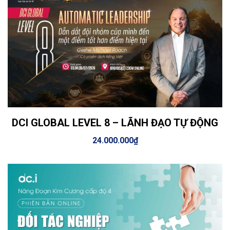
DCI GLOBAL LEVEL 8 – LÃNH ĐẠO TỰ ĐỘNG
View Details
Thêm vào giỏ hàng
24.000.000
₫