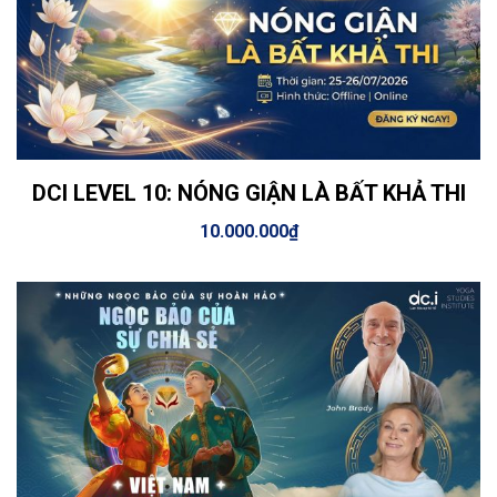
DCI LEVEL 10: NÓNG GIẬN LÀ BẤT KHẢ THI
View Details
Thêm vào giỏ hàng
10.000.000
₫