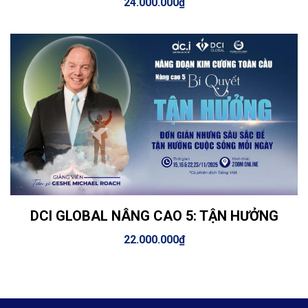
24.000.000
₫
DCI GLOBAL NÂNG CAO 5: TẬN HƯỞNG
View Details
Thêm vào giỏ hàng
22.000.000
₫