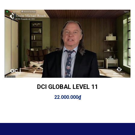
DCI GLOBAL LEVEL 11
View Details
Thêm vào giỏ hàng
22.000.000
₫