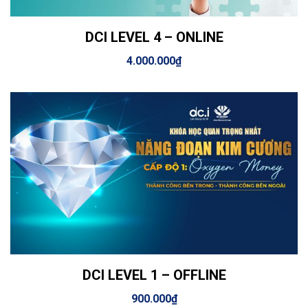
DCI LEVEL 4 – ONLINE
View Details
Thêm vào giỏ hàng
4.000.000
₫
DCI LEVEL 1 – OFFLINE
View Details
Thêm vào giỏ hàng
900.000
₫