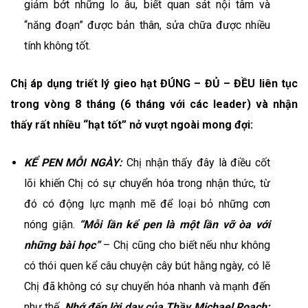
giảm bớt những lo âu, biết quan sát nội tâm và
“năng đoạn” được bản thân, sửa chữa được nhiều
tính không tốt.
Chị áp dụng triết lý gieo hạt ĐÚNG – ĐỦ – ĐỀU liên tục
trong vòng 8 tháng (6 tháng với các leader) và nhận
thấy rất nhiều “hạt tốt” nở vượt ngoài mong đợi:
KỂ PEN MỖI NGÀY:
Chị nhận thấy đây là điều cốt
lõi khiến Chị có sự chuyển hóa trong nhận thức, từ
đó có động lực mạnh mẽ để loại bỏ những cơn
nóng giận.
“Mỗi lần kể pen là một lần vỡ òa với
những bài học”
– Chị cũng cho biết nếu như không
có thói quen kể câu chuyện cây bút hằng ngày, có lẽ
Chị đã không có sự chuyển hóa nhanh và mạnh đến
như thế.
Nhớ đến lời dạy của Thầy Michael Roach: