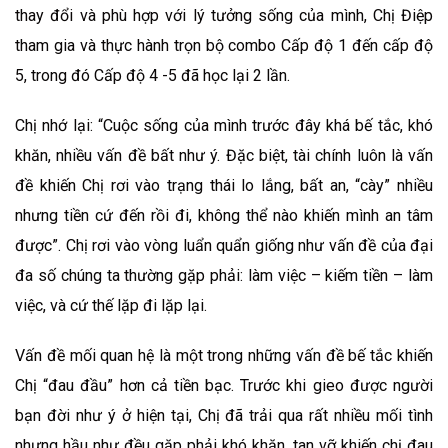
thay đổi và phù hợp với lý tưởng sống của mình, Chị Điệp
tham gia và thực hành trọn bộ combo Cấp độ 1 đến cấp độ
5, trong đó Cấp độ 4 -5 đã học lại 2 lần.
Chị nhớ lại: “Cuộc sống của mình trước đây khá bế tắc, khó
khăn, nhiều vấn đề bất như ý. Đặc biệt, tài chính luôn là vấn
đề khiến Chị rơi vào trạng thái lo lắng, bất an, “cày” nhiều
nhưng tiền cứ đến rồi đi, không thể nào khiến mình an tâm
được”. Chị rơi vào vòng luẩn quẩn giống như vấn đề của đại
đa số chúng ta thường gặp phải: làm việc – kiếm tiền – làm
việc, và cứ thế lặp đi lặp lại.
Vấn đề mối quan hệ là một trong những vấn đề bế tắc khiến
Chị “đau đầu” hơn cả tiền bạc. Trước khi gieo được người
bạn đời như ý ở hiện tại, Chị đã trải qua rất nhiều mối tình
nhưng hầu như đều gặp phải khó khăn, tan vỡ khiến chị đau