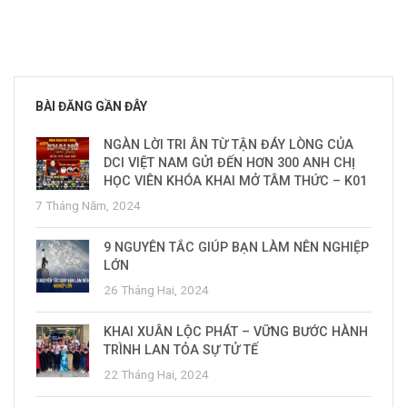
BÀI ĐĂNG GẦN ĐÂY
NGÀN LỜI TRI ÂN TỪ TẬN ĐÁY LÒNG CỦA
DCI VIỆT NAM GỬI ĐẾN HƠN 300 ANH CHỊ
HỌC VIÊN KHÓA KHAI MỞ TÂM THỨC – K01
7 Tháng Năm, 2024
9 NGUYÊN TẮC GIÚP BẠN LÀM NÊN NGHIỆP
LỚN
26 Tháng Hai, 2024
KHAI XUÂN LỘC PHÁT – VỮNG BƯỚC HÀNH
TRÌNH LAN TỎA SỰ TỬ TẾ
22 Tháng Hai, 2024