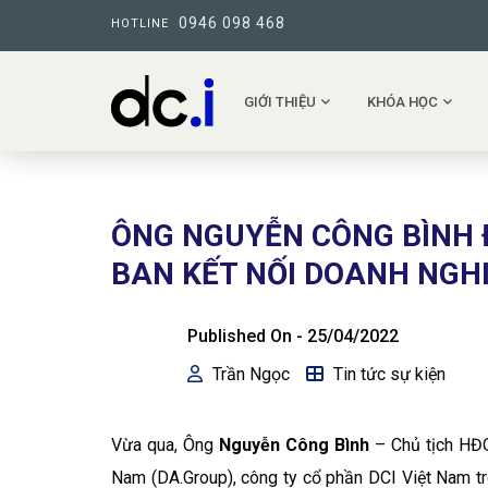
0946 098 468
HOTLINE
GIỚI THIỆU
KHÓA HỌC
ÔNG NGUYỄN CÔNG BÌNH 
BAN KẾT NỐI DOANH NGH
Published On -
25/04/2022
Trần Ngọc
Tin tức sự kiện
Vừa qua, Ông
Nguyễn Công Bình
– Chủ tịch HĐ
Nam (DA.Group), công ty cổ phần DCI Việt Nam tr