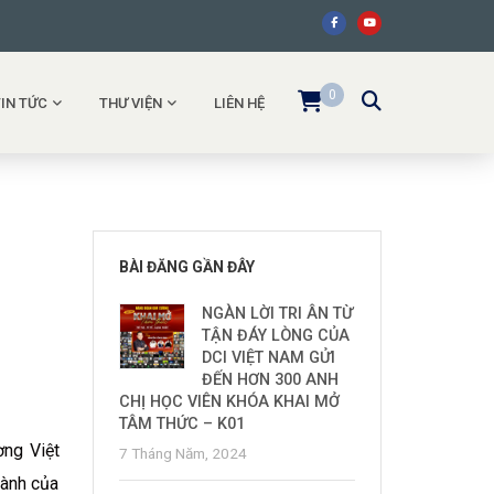
0
TIN TỨC
THƯ VIỆN
LIÊN HỆ
BÀI ĐĂNG GẦN ĐÂY
NGÀN LỜI TRI ÂN TỪ
TẬN ĐÁY LÒNG CỦA
DCI VIỆT NAM GỬI
ĐẾN HƠN 300 ANH
CHỊ HỌC VIÊN KHÓA KHAI MỞ
TÂM THỨC – K01
ng Việt
7 Tháng Năm, 2024
hành của