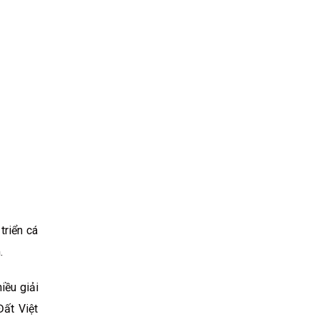
triển cá
.
iều giải
Đất Việt