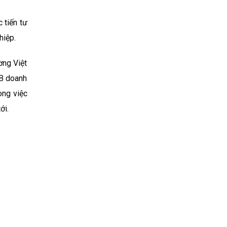
 tiến tư
hiệp.
ơng Việt
LB doanh
ong việc
ới.