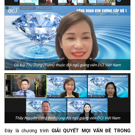
Cô Bùi Thu Dung (Yumi) thuộc đội ngũ giảng viên DCI Việt Nam
Thầy Nguyễn Công Bình cùng đội ngũ giảng viên DCI Việt Nam
Đây là chương trình
GIẢI QUYẾT MỌI VẤN ĐỀ TRONG