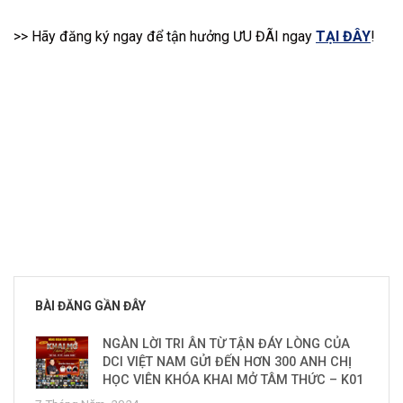
>> Hãy đăng ký ngay để tận hưởng ƯU ĐÃI ngay
TẠI ĐÂY
!
BÀI ĐĂNG GẦN ĐÂY
NGÀN LỜI TRI ÂN TỪ TẬN ĐÁY LÒNG CỦA
DCI VIỆT NAM GỬI ĐẾN HƠN 300 ANH CHỊ
HỌC VIÊN KHÓA KHAI MỞ TÂM THỨC – K01