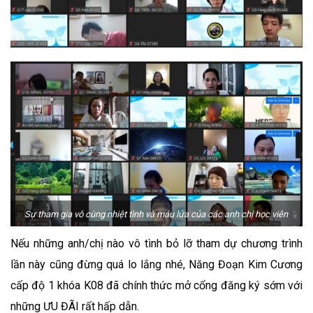
Sự tham gia vô cùng nhiệt tình và máu lửa của các anh chị học viên
Nếu những anh/chị nào vô tình bỏ lỡ tham dự chương trình
lần này cũng đừng quá lo lắng nhé, Năng Đoạn Kim Cương
cấp độ 1 khóa K08 đã chính thức mở cổng đăng ký sớm với
những ƯU ĐÃI rất hấp dẫn.