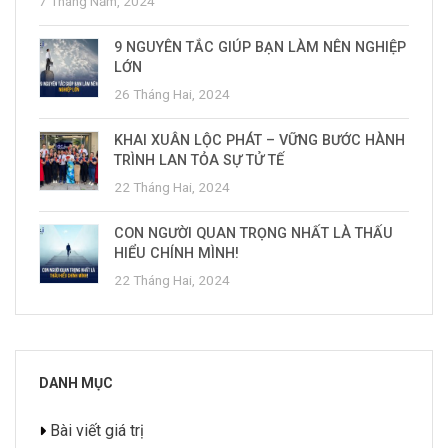
7 Tháng Năm, 2024
9 NGUYÊN TẮC GIÚP BẠN LÀM NÊN NGHIỆP
LỚN
26 Tháng Hai, 2024
KHAI XUÂN LỘC PHÁT – VỮNG BƯỚC HÀNH
TRÌNH LAN TỎA SỰ TỬ TẾ
22 Tháng Hai, 2024
CON NGƯỜI QUAN TRỌNG NHẤT LÀ THẤU
HIỂU CHÍNH MÌNH!
22 Tháng Hai, 2024
DANH MỤC
Bài viết giá trị