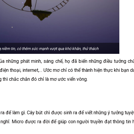
 niềm tin, có thêm sức mạnh vượt qua khó khăn, thử thách
 của những phát minh, sáng chế, họ đã biến những điều tưởng c
 điện thoại, internet,… Ước mơ chỉ có thể thành hiện thực khi bạn 
hì chắc chắn đó chỉ là mơ ước viển vông.
ra để làm gì. Cây bút chì được sinh ra để viết những ý tưởng tuyệt
 nghĩ. Micro được ra đời để giúp con người truyền đạt thông tin 