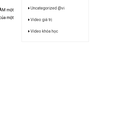
Uncategorized @vi
 LÀM một
 của một
Video giá trị
Video khóa học