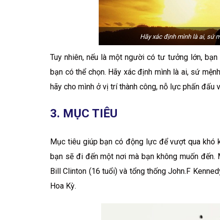
Hãy xác định mình là ai, sứ m
Tuy nhiên, nếu là một người có tư tưởng lớn, bạ
bạn có thể chọn. Hãy xác định mình là ai, sứ mệnh 
hãy cho mình ở vị trí thành công, nỗ lực phấn đấu
3. MỤC TIÊU
Mục tiêu giúp bạn có động lực để vượt qua khó k
bạn sẽ đi đến một nơi mà bạn không muốn đến. Mụ
Bill Clinton (16 tuổi) và tổng thống John.F Kenne
Hoa Kỳ.