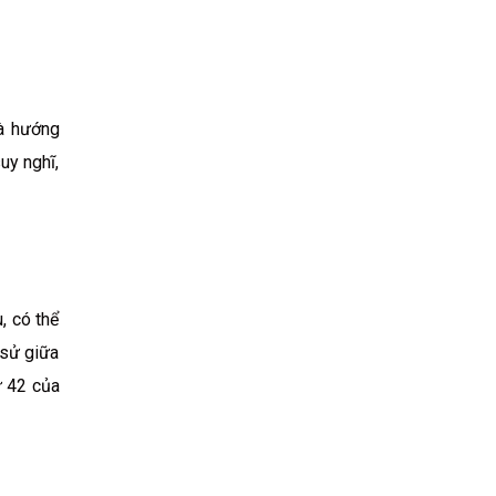
là hướng
uy nghĩ,
, có thể
 sử giữa
ứ 42 của