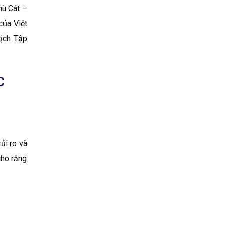
hù Cát –
của Việt
tịch Tập
C
ủi ro và
cho rằng