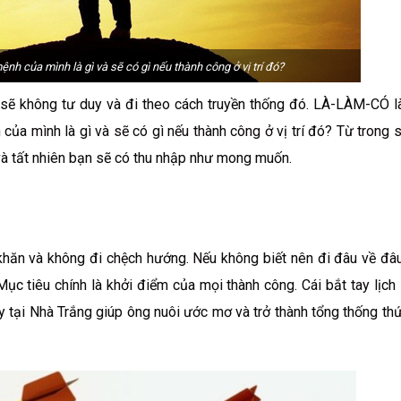
ệnh của mình là gì và sẽ có gì nếu thành công ở vị trí đó?
n sẽ không tư duy và đi theo cách truyền thống đó. LÀ-LÀM-CÓ 
của mình là gì và sẽ có gì nếu thành công ở vị trí đó? Từ trong s
 và tất nhiên bạn sẽ có thu nhập như mong muốn.
hăn và không đi chệch hướng. Nếu không biết nên đi đâu về đâu
c tiêu chính là khởi điểm của mọi thành công. Cái bắt tay lịch
dy tại Nhà Trắng giúp ông nuôi ước mơ và trở thành tổng thống th