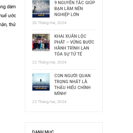
9 NGUYÊN TẮC GIÚP
hông dám
BẠN LÀM NÊN
NGHIỆP LỚN
thuế ước
26 Tháng Hai, 2024
hăn, thử
KHAI XUÂN LỘC
PHÁT – VỮNG BƯỚC
HÀNH TRÌNH LAN
TỎA SỰ TỬ TẾ
22 Tháng Hai, 2024
CON NGƯỜI QUAN
TRỌNG NHẤT LÀ
THẤU HIỂU CHÍNH
MÌNH!
22 Tháng Hai, 2024
DANH MỤC