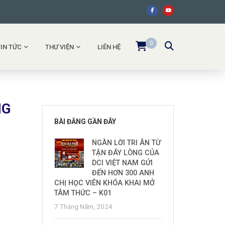
0
TIN TỨC
THƯ VIỆN
LIÊN HỆ
NG
BÀI ĐĂNG GẦN ĐÂY
NGÀN LỜI TRI ÂN TỪ
TẬN ĐÁY LÒNG CỦA
DCI VIỆT NAM GỬI
ĐẾN HƠN 300 ANH
CHỊ HỌC VIÊN KHÓA KHAI MỞ
TÂM THỨC – K01
7 Tháng Năm, 2024