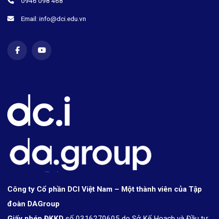
0946 098 468
Email: info@dci.edu.vn
Công ty Cổ phần DCI Việt Nam – Một thành viên của Tập
đoàn DAGroup
Giấy phép ĐKKD
số 0316270605 do Sở Kế Hoạch và Đầu tư