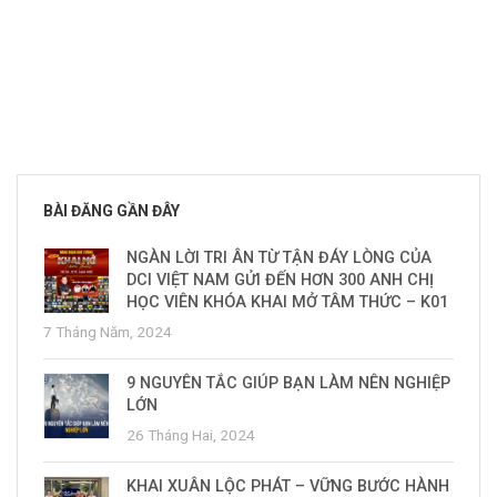
BÀI ĐĂNG GẦN ĐÂY
NGÀN LỜI TRI ÂN TỪ TẬN ĐÁY LÒNG CỦA
DCI VIỆT NAM GỬI ĐẾN HƠN 300 ANH CHỊ
HỌC VIÊN KHÓA KHAI MỞ TÂM THỨC – K01
7 Tháng Năm, 2024
9 NGUYÊN TẮC GIÚP BẠN LÀM NÊN NGHIỆP
LỚN
26 Tháng Hai, 2024
KHAI XUÂN LỘC PHÁT – VỮNG BƯỚC HÀNH