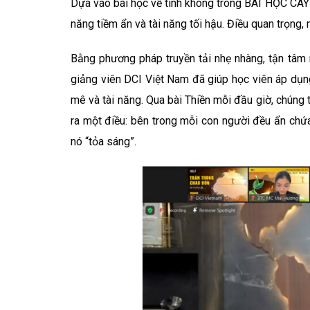
Dựa vào bài học về tính không trong BÀI HỌC CÂY B
năng tiềm ẩn và tài năng tối hậu. Điều quan trọng, 
Bằng phương pháp truyền tải nhẹ nhàng, tận tâm
giảng viên DCI Việt Nam đã giúp học viên áp dụng
mê và tài năng. Qua bài Thiền mỗi đầu giờ, chúng 
ra một điều: bên trong mỗi con người đều ẩn chứa
nó “tỏa sáng”.