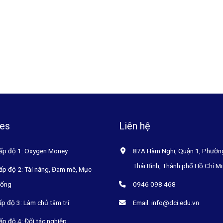
es
Liên hệ
ấp độ 1: Oxygen Money
87A Hàm Nghi, Quận 1, Phườn
Thái Bình, Thành phố Hồ Chí M
ấp độ 2: Tài năng, Đam mê, Mục
sống
0946 098 468
ấp độ 3: Làm chủ tâm trí
Email: info@dci.edu.vn
ấp độ 4: Đối tác nghiệp