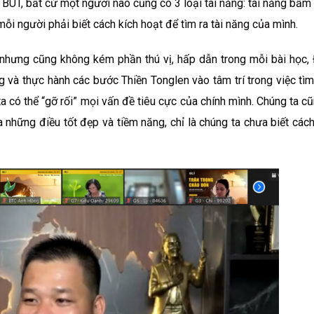
ÚT, bất cứ một người nào cũng có 3 loại tài năng: tài năng bẩm s
mỗi người phải biết cách kích hoạt để tìm ra tài năng của mình.
 nhưng cũng không kém phần thú vị, hấp dẫn trong mỗi bài học,
 và thực hành các bước Thiền Tonglen vào tâm trí trong việc tì
ta có thể “gỡ rối” mọi vấn đề tiêu cực của chính mình. Chúng ta c
 những điều tốt đẹp và tiềm năng, chỉ là chúng ta chưa biết các