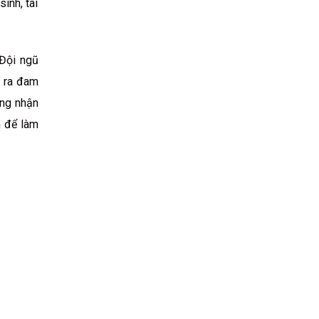
inh, tài
 Đội ngũ
m ra đam
ũng nhận
h để làm