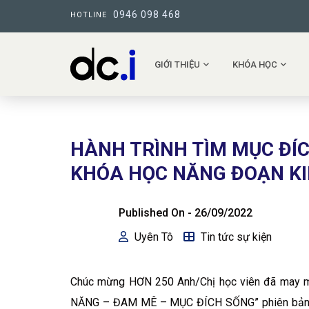
0946 098 468
HOTLINE
GIỚI THIỆU
KHÓA HỌC
HÀNH TRÌNH TÌM MỤC ĐÍC
KHÓA HỌC NĂNG ĐOẠN KI
Published On -
26/09/2022
Uyên Tô
Tin tức sự kiện
Chúc mừng HƠN 250 Anh/Chị học viên đã may m
NĂNG – ĐAM MÊ – MỤC ĐÍCH SỐNG” phiên bản Onl