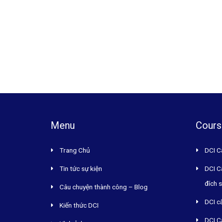
Menu
Cours
Trang Chủ
DCI C
Tin tức sự kiện
DCI C
đích 
Câu chuyện thành công – Blog
DCI c
Kiến thức DCI
DCI C