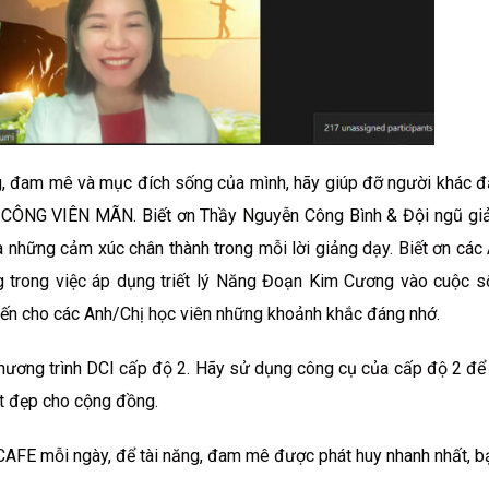
g, đam mê và mục đích sống của mình, hãy giúp đỡ người khác 
H CÔNG VIÊN MÃN. Biết ơn Thầy Nguyễn Công Bình & Đội ngũ gi
 những cảm xúc chân thành trong mỗi lời giảng dạy. Biết ơn các
g trong việc áp dụng triết lý Năng Đoạn Kim Cương vào cuộc 
đến cho các Anh/Chị học viên những khoảnh khắc đáng nhớ.
ương trình DCI cấp độ 2. Hãy sử dụng công cụ của cấp độ 2 để 
ốt đẹp cho cộng đồng.
AFE mỗi ngày, để tài năng, đam mê được phát huy nhanh nhất, b