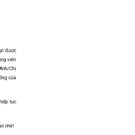
đạt được
ảng viên
 Anh/Chị
sống của
tiếp tục
ạn nhé!