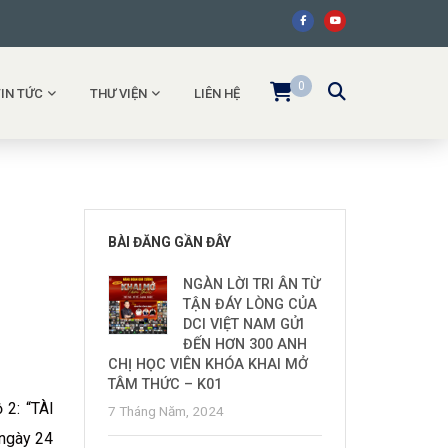
0
TIN TỨC
THƯ VIỆN
LIÊN HỆ
BÀI ĐĂNG GẦN ĐÂY
NGÀN LỜI TRI ÂN TỪ
TẬN ĐÁY LÒNG CỦA
DCI VIỆT NAM GỬI
ĐẾN HƠN 300 ANH
CHỊ HỌC VIÊN KHÓA KHAI MỞ
TÂM THỨC – K01
2: “TÀI
7 Tháng Năm, 2024
ngày 24