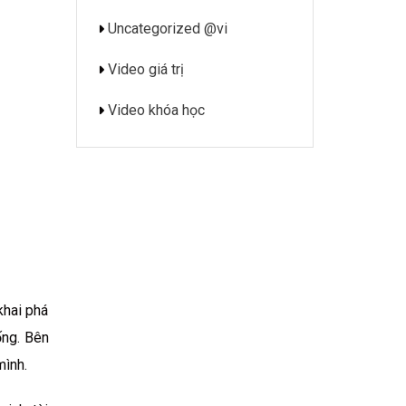
Uncategorized @vi
Video giá trị
Video khóa học
khai phá
ống. Bên
mình.