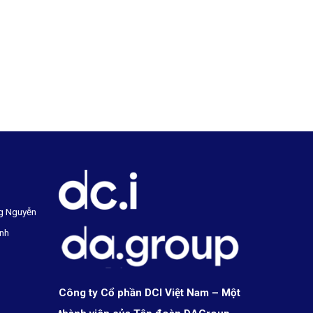
g Nguyễn
inh
Công ty Cổ phần DCI Việt Nam – Một