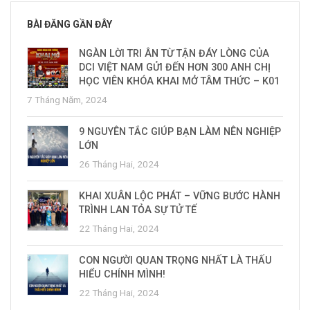
BÀI ĐĂNG GẦN ĐÂY
NGÀN LỜI TRI ÂN TỪ TẬN ĐÁY LÒNG CỦA
DCI VIỆT NAM GỬI ĐẾN HƠN 300 ANH CHỊ
HỌC VIÊN KHÓA KHAI MỞ TÂM THỨC – K01
7 Tháng Năm, 2024
9 NGUYÊN TẮC GIÚP BẠN LÀM NÊN NGHIỆP
LỚN
26 Tháng Hai, 2024
KHAI XUÂN LỘC PHÁT – VỮNG BƯỚC HÀNH
TRÌNH LAN TỎA SỰ TỬ TẾ
22 Tháng Hai, 2024
CON NGƯỜI QUAN TRỌNG NHẤT LÀ THẤU
HIỂU CHÍNH MÌNH!
22 Tháng Hai, 2024