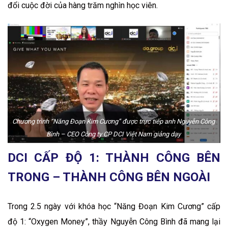
đổi cuộc đời của hàng trăm nghìn học viên.
Chương trình “Năng Đoạn Kim Cương” được trực tiếp anh Nguyễn Công
Bình – CEO Công ty CP DCI Việt Nam giảng dạy
DCI CẤP ĐỘ 1: THÀNH CÔNG BÊN
TRONG – THÀNH CÔNG BÊN NGOÀI
Trong 2.5 ngày với khóa học “Năng Đoạn Kim Cương” cấp
độ 1: “Oxygen Money”, thầy Nguyễn Công Bình đã mang lại