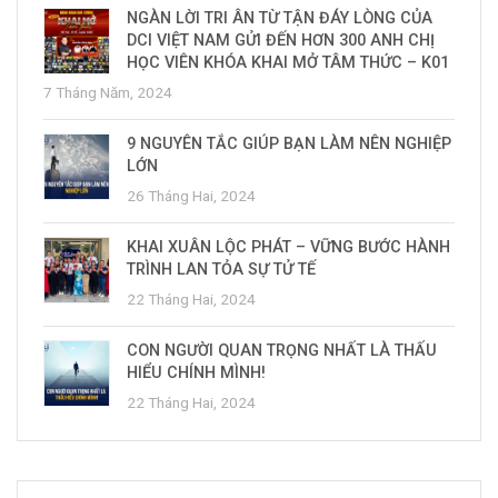
NGÀN LỜI TRI ÂN TỪ TẬN ĐÁY LÒNG CỦA
DCI VIỆT NAM GỬI ĐẾN HƠN 300 ANH CHỊ
HỌC VIÊN KHÓA KHAI MỞ TÂM THỨC – K01
7 Tháng Năm, 2024
9 NGUYÊN TẮC GIÚP BẠN LÀM NÊN NGHIỆP
LỚN
26 Tháng Hai, 2024
KHAI XUÂN LỘC PHÁT – VỮNG BƯỚC HÀNH
TRÌNH LAN TỎA SỰ TỬ TẾ
22 Tháng Hai, 2024
CON NGƯỜI QUAN TRỌNG NHẤT LÀ THẤU
HIỂU CHÍNH MÌNH!
22 Tháng Hai, 2024