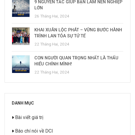
9 NGUYÊN TẮC GIÚP BẠN LÀM NÊN NGHIỆP
LỚN
26 Tháng Hai, 2024
KHAI XUÂN LỘC PHÁT – VỮNG BƯỚC HÀNH
TRÌNH LAN TỎA SỰ TỬ TẾ
22 Tháng Hai, 2024
CON NGƯỜI QUAN TRỌNG NHẤT LÀ THẤU
HIỂU CHÍNH MÌNH!
22 Tháng Hai, 2024
DANH MỤC
Bài viết giá trị
Báo chí nói về DCI