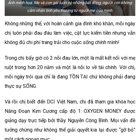
Ảnh minh họa: Mẹ và con gái luôn có những bất đồng, người con không
cảm nhận tình yêu thương từ người mẹ của mình
Không những thế, với hoàn cảnh gia đình khó khăn, mỗi ngày
chị luôn phải đau đáu làm việc, cật lực kiếm tiền nhưng vẫn
không đủ chi phí trang trải cho cuộc sống chính mình!
Trong chị bấy giờ có 2 nỗi đau lớn, một là mất kết nối với mẹ
ruột trong hơn 20 năm và một là nỗi lo về tài chính. Với chị,
mỗi ngày trôi qua chỉ là đang TỒN TẠI chứ không phải đang
thực sự SỐNG.
Và rồi chị biết đến DCI Việt Nam, chị đã tham gia khóa học
Năng Đoạn Kim Cương cấp độ 1: OXYGEN MONEY được
giảng dạy trực tiếp bởi thầy Nguyễn Công Bình. Mọi vấn đề
tưởng chừng như không thể giải quyết kia lại được “gỡ bỏ”
một cách ngoạn mục.