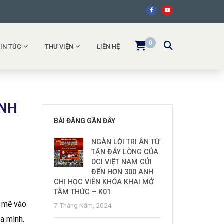
0
TIN TỨC
THƯ VIỆN
LIÊN HỆ
ANH
BÀI ĐĂNG GẦN ĐÂY
NGÀN LỜI TRI ÂN TỪ
TẬN ĐÁY LÒNG CỦA
DCI VIỆT NAM GỬI
ĐẾN HƠN 300 ANH
CHỊ HỌC VIÊN KHÓA KHAI MỞ
TÂM THỨC – K01
h mẽ vào
7 Tháng Năm, 2024
ủa mình.