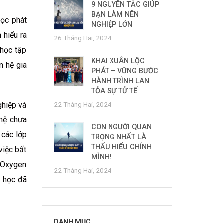
9 NGUYÊN TẮC GIÚP
BẠN LÀM NÊN
học phát
NGHIỆP LỚN
 hiểu ra
26 Tháng Hai, 2024
 học tập
KHAI XUÂN LỘC
n hệ gia
PHÁT – VỮNG BƯỚC
HÀNH TRÌNH LAN
TỎA SỰ TỬ TẾ
ghiệp và
22 Tháng Hai, 2024
 hệ chưa
CON NGƯỜI QUAN
 các lớp
TRỌNG NHẤT LÀ
THẤU HIỂU CHÍNH
việc bất
MÌNH!
 “Oxygen
22 Tháng Hai, 2024
c học đã
DANH MỤC