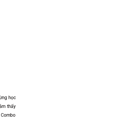
gừng học
cảm thấy
bộ Combo