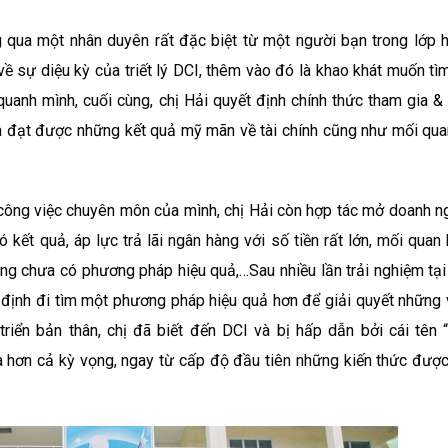
 qua một nhân duyên rất đặc biệt từ một người bạn trong lớp 
về sự diệu kỳ của triết lý DCI, thêm vào đó là khao khát muốn tìm
uanh mình, cuối cùng, chị Hải quyết định chính thức tham gia &
 đạt được những kết quả mỹ mãn về tài chính cũng như mối qua
 công việc chuyên môn của mình, chị Hải còn hợp tác mở doanh n
ết quả, áp lực trả lãi ngân hàng với số tiền rất lớn, mối quan
g chưa có phương pháp hiệu quả,…Sau nhiều lần trải nghiệm tại
 định đi tìm một phương pháp hiệu quả hơn để giải quyết những 
 triển bản thân, chị đã biết đến DCI và bị hấp dẫn bởi cái tên
 hơn cả kỳ vọng, ngay từ cấp độ đầu tiên những kiến thức đượ