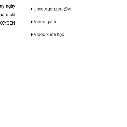
gày ngày
Uncategorized @vi
chăm chỉ
Video giá trị
c OXYGEN
Video khóa học