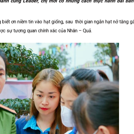
hành cùng Leader, chị mới có những cách thực hành bài bản
 biết ơn niềm tin vào hạt giống, sau thời gian ngắn hạt nở tăng g
được sự tương quan chính xác của Nhân – Quả.