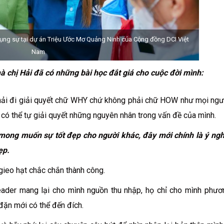
phụng sự tại dự án Triệu Ước Mơ Quảng Ninh của Cộng đồng DCI Việt
Nam
 chị Hải đã có những bài học đắt giá cho cuộc đời mình:
phải đi giải quyết chữ WHY chứ không phải chữ HOW như mọi ngư
có thể tự giải quyết những nguyên nhân trong vấn đề của mình.
à mong muốn sự tốt đẹp cho người khác, đây mới chính là ý ngh
ẹp.
à gieo hạt chắc chắn thành công.
eader mang lại cho mình nguồn thu nhập, họ chỉ cho mình phươ
đặn mới có thể đến đích.