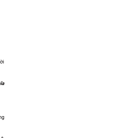
ời
ĩa
ng