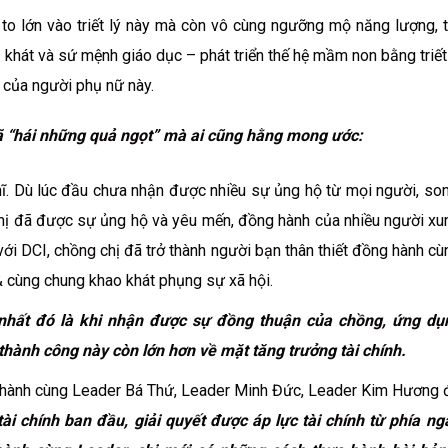
 to lớn vào triết lý này mà còn vô cùng ngưỡng mộ năng lượng, t
hát và sứ mệnh giáo dục – phát triển thế hệ mầm non bằng triết
của người phụ nữ này.
đã “hái những quả ngọt” mà ai cũng hằng mong ước:
hĩ. Dù lúc đầu chưa nhận được nhiều sự ủng hộ từ mọi người, son
chị đã được sự ủng hộ và yêu mến, đồng hành của nhiều người xu
 với DCI, chồng chị đã trở thành người bạn thân thiết đồng hành cù
 cùng chung khao khát phụng sự xã hội.
 nhất đó là khi nhận được sự đồng thuận của chồng, ứng dụ
thành công này còn lớn hơn về mặt tăng trưởng tài chính.
c hành cùng Leader Bá Thứ, Leader Minh Đức, Leader Kim Hương 
tài chính ban đầu, giải quyết được áp lực tài chính từ phía ng