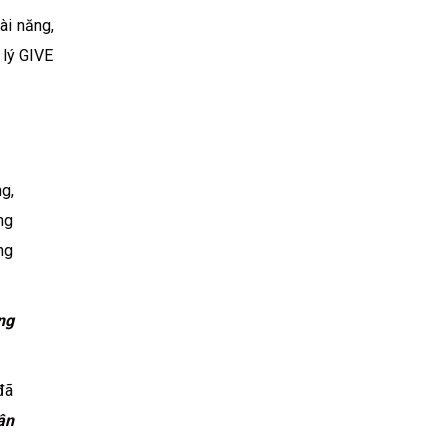
ài năng,
 lý GIVE
g,
ng
ng
ng
đã
ân