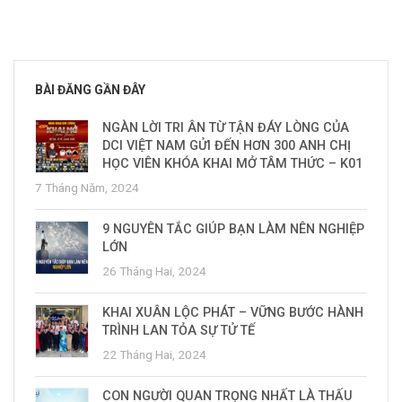
BÀI ĐĂNG GẦN ĐÂY
NGÀN LỜI TRI ÂN TỪ TẬN ĐÁY LÒNG CỦA
DCI VIỆT NAM GỬI ĐẾN HƠN 300 ANH CHỊ
HỌC VIÊN KHÓA KHAI MỞ TÂM THỨC – K01
7 Tháng Năm, 2024
9 NGUYÊN TẮC GIÚP BẠN LÀM NÊN NGHIỆP
LỚN
26 Tháng Hai, 2024
KHAI XUÂN LỘC PHÁT – VỮNG BƯỚC HÀNH
TRÌNH LAN TỎA SỰ TỬ TẾ
22 Tháng Hai, 2024
CON NGƯỜI QUAN TRỌNG NHẤT LÀ THẤU