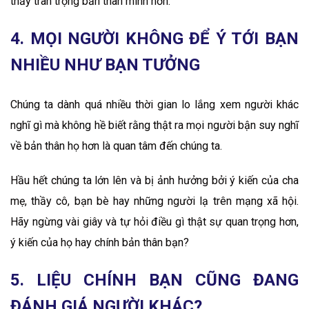
thấy trân trọng bản thân mình hơn.
4. MỌI NGƯỜI KHÔNG ĐỂ Ý TỚI BẠN
NHIỀU NHƯ BẠN TƯỞNG
Chúng ta dành quá nhiều thời gian lo lắng xem người khác
nghĩ gì mà không hề biết rằng thật ra mọi người bận suy nghĩ
về bản thân họ hơn là quan tâm đến chúng ta.
Hầu hết chúng ta lớn lên và bị ảnh hưởng bởi ý kiến của cha
mẹ, thầy cô, bạn bè hay những người lạ trên mạng xã hội.
Hãy ngừng vài giây và tự hỏi điều gì thật sự quan trọng hơn,
ý kiến của họ hay chính bản thân bạn?
5. LIỆU CHÍNH BẠN CŨNG ĐANG
ĐÁNH GIÁ NGƯỜI KHÁC?