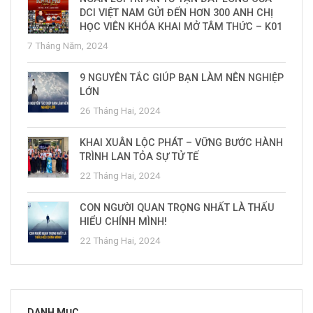
DCI VIỆT NAM GỬI ĐẾN HƠN 300 ANH CHỊ
HỌC VIÊN KHÓA KHAI MỞ TÂM THỨC – K01
7 Tháng Năm, 2024
9 NGUYÊN TẮC GIÚP BẠN LÀM NÊN NGHIỆP
LỚN
26 Tháng Hai, 2024
KHAI XUÂN LỘC PHÁT – VỮNG BƯỚC HÀNH
TRÌNH LAN TỎA SỰ TỬ TẾ
22 Tháng Hai, 2024
CON NGƯỜI QUAN TRỌNG NHẤT LÀ THẤU
HIỂU CHÍNH MÌNH!
22 Tháng Hai, 2024
DANH MỤC