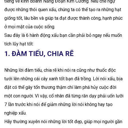
tiếng về kinh doanh Năng Đoạn Kim Cương. Nếu chế ngự
được những thói quen xấu, chúng ta có thể tạo ra những hạt
giống tốt, lâu bền và giúp ta đạt được thành công, hạnh phúc
ở mọi mặt của cuộc sống.
Sau đây là 6 hành động xấu bạn cần phải bỏ ngay nếu muốn
tích lũy hạt tốt:
1. ĐÀM TIẾU, CHIA RẼ
Những lời đàm tiếu, chia rẽ khi nói ra cũng như thuốc độc
tưới lên những cái cây xanh tốt bạn đã trồng. Lời nói xấu, bịa
đặt có thể gây tổn thương thậm chí làm phá hủy cuộc đời
một con người. Vì vậy, cổ nhân đã từng răn dạy phải uốn lưỡi
7 lần trước khi nói để giảm những lời nói không hay tạo
nghiệp xấu.
Hãy thường xuyên nói những lời tốt đẹp, giúp mọi người gần