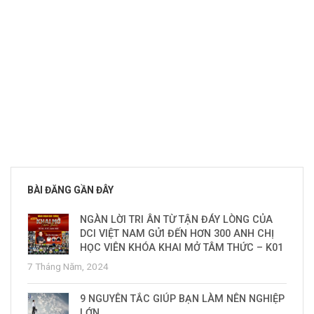
BÀI ĐĂNG GẦN ĐÂY
NGÀN LỜI TRI ÂN TỪ TẬN ĐÁY LÒNG CỦA
DCI VIỆT NAM GỬI ĐẾN HƠN 300 ANH CHỊ
HỌC VIÊN KHÓA KHAI MỞ TÂM THỨC – K01
7 Tháng Năm, 2024
9 NGUYÊN TẮC GIÚP BẠN LÀM NÊN NGHIỆP
LỚN