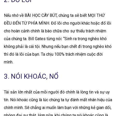
Nếu nhớ về BÀI HỌC CÂY BÚT, chúng ta sẽ biết MỌI THỨ
ĐỀU ĐẾN TỪ PHÍA MÌNH. Đổ lỗi cho người khác hoặc đổ lỗi
cho hoàn cảnh chính là bào chữa cho sự thiếu trách nhiệm
của chúng ta. Bill Gates từng nói: “Sinh ra trong nghèo khó
không phải là cái tội. Nhưng nếu bạn chết đi trong nghèo khó
thì đó là lỗi của bạn. Ta chịu 100% trách nhiệm cuộc đời
mình.
3. NÓI KHOÁC, NỔ
Tài sản lớn nhất của mỗi người đó chính là lòng tin và sự uy
tín. Nói khoác cũng là lúc chúng ta tự đánh mất nhân hiệu của
chính mình. Sẽ chẳng ai muốn làm bạn với những kẻ gian dối,
phóng đại sự thật. Hơn nữa, khi chúng ta nói khoác cũng là