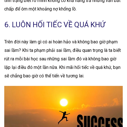
tình trạng biết rõ mình không có khả năng trả nhưng vẫn bất
chấp để ôm một khoảng nợ khổng lồ.
6. LUÔN HỐI TIẾC VỀ QUÁ KHỨ
Trên đời này làm gì có ai hoàn hảo và không bao giờ phạm
sai lầm? Khi ta phạm phải sai lầm, điều quan trọng là ta biết
rút ra mỗi bài học sau những sai lầm đó và không bao giờ
lặp lại điều đó một lần nữa. Khi mãi hối tiếc về quá khứ, bạn
sẽ chẳng bao giờ có thể tiến về tương lai.