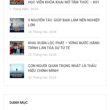
HỌC VIÊN KHÓA KHAI MỞ TÂM THỨC – K01
7 Tháng Năm, 2024
9 NGUYÊN TẮC GIÚP BẠN LÀM NÊN NGHIỆP
LỚN
26 Tháng Hai, 2024
KHAI XUÂN LỘC PHÁT – VỮNG BƯỚC HÀNH
TRÌNH LAN TỎA SỰ TỬ TẾ
22 Tháng Hai, 2024
CON NGƯỜI QUAN TRỌNG NHẤT LÀ THẤU
HIỂU CHÍNH MÌNH!
22 Tháng Hai, 2024
DANH MỤC