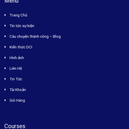
Menu
S
N
Trang Chủ
A
Tin tức sự kiện
V
Câu chuyện thành công – Blog
I
G
Kiến thức DCI
A
Hình ảnh
T
Liên Hệ
I
Tin Tức
O
N
Tài Khoản
Giỏ Hàng
Courses