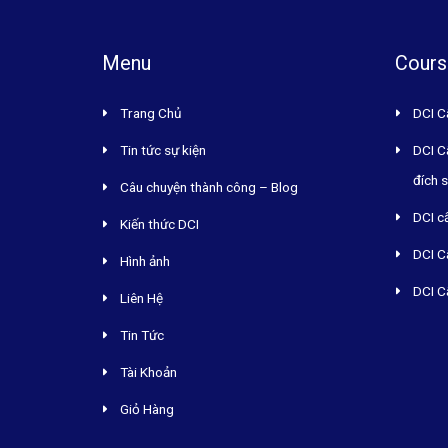
Menu
Cours
Trang Chủ
DCI C
Tin tức sự kiện
DCI C
đích 
Câu chuyện thành công – Blog
DCI c
Kiến thức DCI
DCI C
Hình ảnh
DCI C
Liên Hệ
Tin Tức
Tài Khoản
Giỏ Hàng