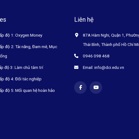
es
Liên hệ
ấp độ 1: Oxygen Money
87A Hàm Nghi, Quận 1, Phườn
Thái Bình, Thành phố Hồ Chí M
ấp độ 2: Tài năng, Đam mê, Mục
sống
0946 098 468
ấp độ 3: Làm chủ tâm trí
Email: info@dci.edu.vn
ấp độ 4: Đối tác nghiệp
ấp độ 5: Mối quan hệ hoàn hảo