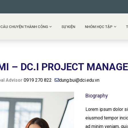
CÂU CHUYỆN THÀNH CÔNG
SỰ KIỆN
NHÓM HỌC TẬP
MI – DC.I PROJECT MANAG
pal Advisor
0919 270 822
dung.bui@dci.edu.vn
Biography
Lorem ipsum dolor sit
eiusmod tempor incid
ad minim veniam, quis