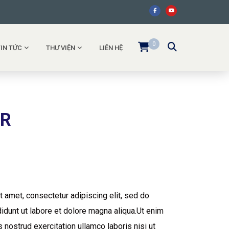
0
TIN TỨC
THƯ VIỆN
LIÊN HỆ
ER
 amet, consectetur adipiscing elit, sed do
idunt ut labore et dolore magna aliqua.Ut enim
 nostrud exercitation ullamco laboris nisi ut