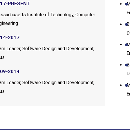
017-PRESENT
M
E
ssachusetts Institute of Technology, Computer
gineering
B
D
14-2017
M
am Leader, Software Design and Development,
E
us
B
09-2014
D
am Leader, Software Design and Development,
M
us
E