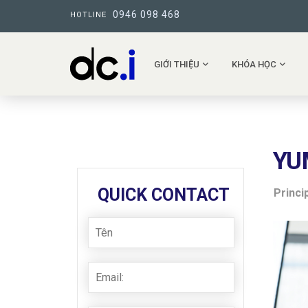
0946 098 468
HOTLINE
GIỚI THIỆU
KHÓA HỌC
YU
QUICK CONTACT
Princi