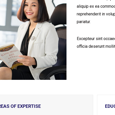
aliquip ex ea commodo
reprehenderit in volup
pariatur.
Excepteur sint occaec
officia deserunt molli
EAS OF EXPERTISE
EDU