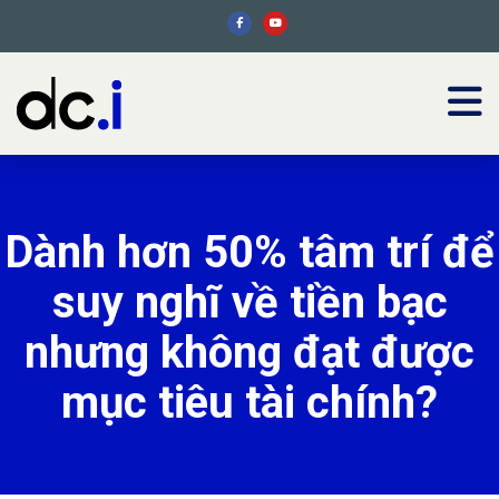
Dành hơn 50% tâm trí để
suy nghĩ về tiền bạc
nhưng không đạt được
mục tiêu tài chính?