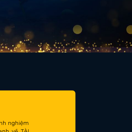
inh nghiệm
ạnh về TÀI