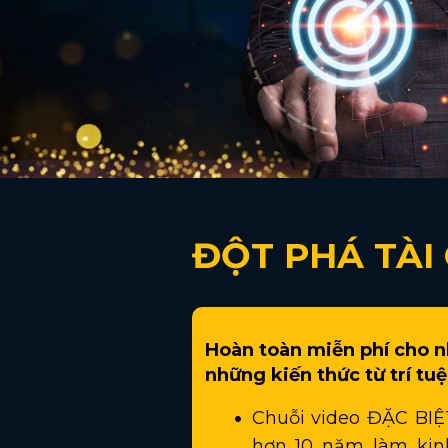
ĐỘT PHÁ TÀI
Hoàn toàn miễn phí cho 
những kiến thức từ trí t
Chuỗi video ĐẶC BIỆ
hơn 10 năm làm kin