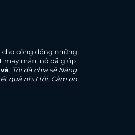
p cho cộng đồng những
hật may mắn, nó đã giúp
 vả
. Tôi đã chia sẻ Năng
ết quả như tôi. Cảm ơn