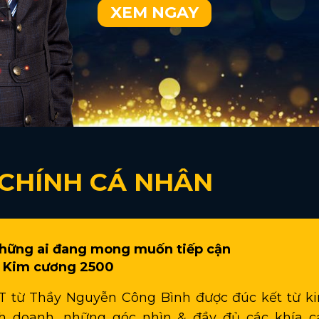
XEM NGAY
 CHÍNH CÁ NHÂN
những ai đang mong muốn tiếp cận
uệ Kim cương 2500
T từ Thầy Nguyễn Công Bình được đúc kết từ k
h doanh, những góc nhìn & đầy đủ các khía c