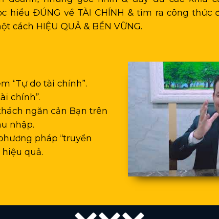
ọc hiểu ĐÚNG về TÀI CHÍNH & tìm ra công thức đ
ột cách HIỆU QUẢ & BỀN VỮNG.
m “Tự do tài chính”.
ài chính”.
thách ngăn cản Bạn trên
hu nhập.
 phương pháp “truyền
 hiệu quả.