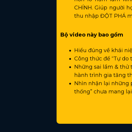
CHÍNH. Giúp người h
thu nhập ĐỘT PHÁ m
Bộ video này bao gồm
Hiểu đúng về khái niệ
Công thức để “Tự do t
Những sai lầm & thử 
hành trình gia tăng t
Nhìn nhận lại những
thống” chưa mang lại