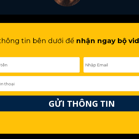
thông tin bên dưới để
nhận ngay bộ vid
GỬI THÔNG TIN