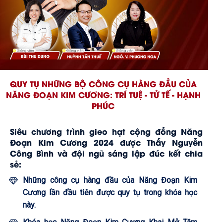
QUY TỤ NHỮNG BỘ CÔNG CỤ HÀNG ĐẦU CỦA
NĂNG ĐOẠN KIM CƯƠNG: TRÍ TUỆ - TỬ TẾ - HẠNH
PHÚC
Siêu chương trình gieo hạt cộng đồng Năng
Đoạn Kim Cương 2024 được Thầy Nguyễn
Công Bình và đội ngũ sáng lập đúc kết chia
sẻ:
Những công cụ hàng đầu của Năng Đoạn Kim
Cương lần đầu tiên được quy tụ trong khóa học
này.