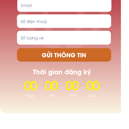
GỬI THÔNG TIN
Thời gian đăng ký
00
00
00
00
Ngày
Giờ
Phút
Giây