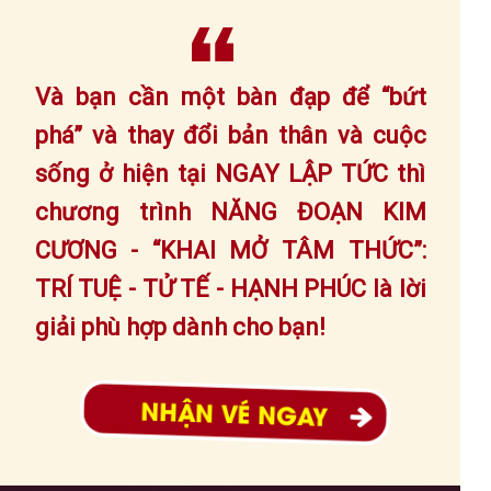
Và bạn cần một bàn đạp để “bứt
phá” và thay đổi bản thân và cuộc
sống ở hiện tại NGAY LẬP TỨC thì
chương trình NĂNG ĐOẠN KIM
CƯƠNG - “KHAI MỞ TÂM THỨC”:
TRÍ TUỆ - TỬ TẾ - HẠNH PHÚC là lời
giải phù hợp dành cho bạn!
NHẬN VÉ NGAY