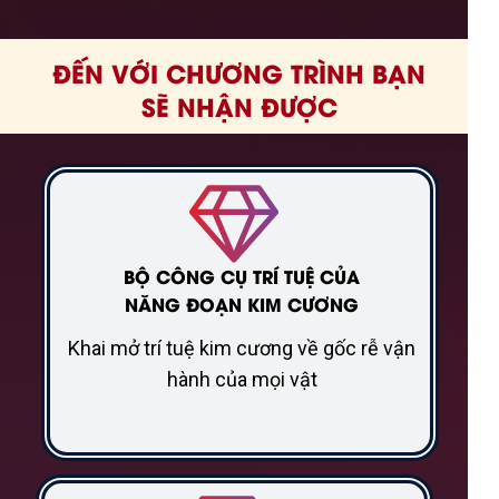
ĐẾN VỚI CHƯƠNG TRÌNH BẠN
SẼ NHẬN ĐƯỢC
BỘ CÔNG CỤ TRÍ TUỆ CỦA
NĂNG ĐOẠN KIM CƯƠNG
Khai mở trí tuệ kim cương về gốc rễ vận
hành của mọi vật