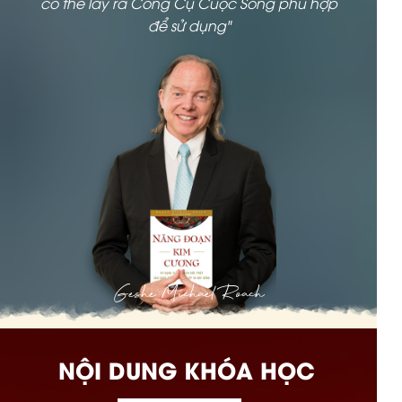
có thể lấy ra Công Cụ Cuộc Sống phù hợp
để sử dụng"
Geshe Michael Roach
NỘI DUNG KHÓA HỌC