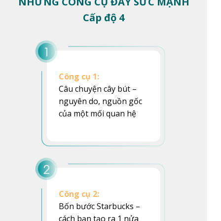
NHỮNG CÔNG CỤ ĐẦY SỨC MẠNH
Cấp độ 4
Công cụ 1:
Câu chuyện cây bút –
nguyên do, nguồn gốc
của một mối quan hệ
Công cụ 2:
Bốn bước Starbucks –
cách bạn tạo ra 1 nửa