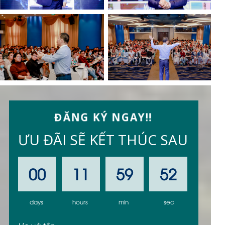
ĐĂNG KÝ NGAY!!
ƯU ĐÃI SẼ KẾT THÚC SAU
00
11
59
51
days
hours
min
sec