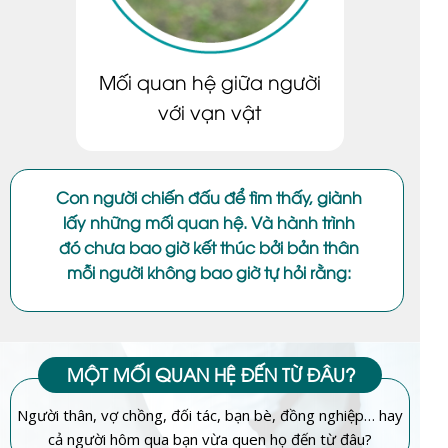
Mối quan hệ giữa người
với vạn vật
Con người chiến đấu để tìm thấy, giành
lấy những mối quan hệ. Và hành trình
đó chưa bao giờ kết thúc bởi bản thân
mỗi người không bao giờ tự hỏi rằng:
MỘT MỐI QUAN HỆ ĐẾN TỪ ĐÂU?
Người thân, vợ chồng, đối tác, bạn bè, đồng nghiệp… hay
cả người hôm qua bạn vừa quen họ đến từ đâu?