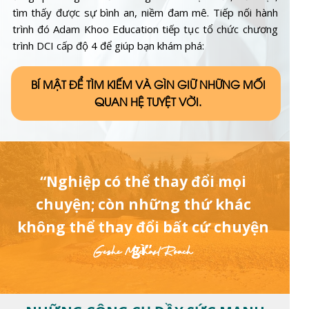
tìm thấy được sự bình an, niềm đam mê. Tiếp nối hành
trình đó Adam Khoo Education tiếp tục tổ chức chương
trình DCI cấp độ 4 để giúp bạn khám phá:
BÍ MẬT ĐỂ TÌM KIẾM VÀ GÌN GIỮ NHỮNG MỐI
QUAN HỆ TUYỆT VỜI.
“Nghiệp có thể thay đổi mọi
chuyện; còn những thứ khác
không thể thay đổi bất cứ chuyện
gì”.
Geshe Michael Roach