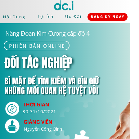
Lợi Ích
Ưu Đãi
Nội Dung
ĐĂNG KÝ NGAY
Năng Đoạn Kim Cương cấp độ 4
PHIÊN BẢN ONLINE
ĐỐI TÁC NGHIỆP
BÍ MẬT ĐỂ TÌM KIẾM VÀ GÌN GIỮ
NHỮNG MỐI QUAN HỆ TUYỆT VỜI
THỜI GIAN
30-31/10/2021
GIẢNG VIÊN
Nguyễn Công Bình