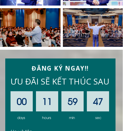
ĐĂNG KÝ NGAY!!
ƯU ĐÃI SẼ KẾT THÚC SAU
00
11
59
46
days
hours
min
sec