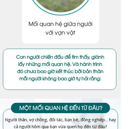
Mối quan hệ giữa người
với vạn vật
Con người chiến đấu để tìm thấy, giành
lấy những mối quan hệ. Và hành trình
đó chưa bao giờ kết thúc bởi bản thân
mỗi người không bao giờ tự hỏi rằng:
MỘT MỐI QUAN HỆ ĐẾN TỪ ĐÂU?
Người thân, vợ chồng, đối tác, bạn bè, đồng nghiệp… hay
cả người hôm qua bạn vừa quen họ đến từ đâu?