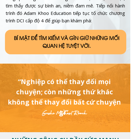
tìm thấy được sự bình an, niềm đam mê. Tiếp nối hành
trình đó Adam Khoo Education tiếp tục tổ chức chương
trình DCI cấp độ 4 để giúp bạn khám phá:
BÍ MẬT ĐỂ TÌM KIẾM VÀ GÌN GIỮ NHỮNG MỐI
QUAN HỆ TUYỆT VỜI.
“Nghiệp có thể thay đổi mọi
chuyện; còn những thứ khác
không thể thay đổi bất cứ chuyện
gì”.
Geshe Michael Roach