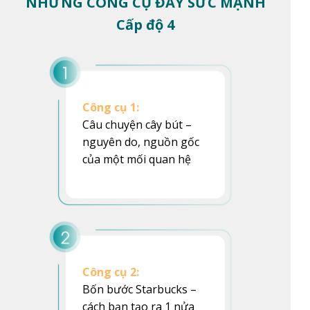
NHỮNG CÔNG CỤ ĐẦY SỨC MẠNH
Cấp độ 4
Công cụ 1:
Câu chuyện cây bút –
nguyên do, nguồn gốc
của một mối quan hệ
Công cụ 2:
Bốn bước Starbucks –
cách bạn tạo ra 1 nửa