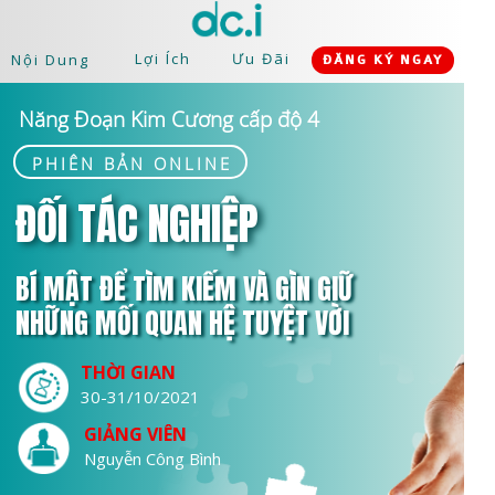
Lợi Ích
Ưu Đãi
Nội Dung
ĐĂNG KÝ NGAY
Năng Đoạn Kim Cương cấp độ 4
PHIÊN BẢN ONLINE
ĐỐI TÁC NGHIỆP
BÍ MẬT ĐỂ TÌM KIẾM VÀ GÌN GIỮ
NHỮNG MỐI QUAN HỆ TUYỆT VỜI
THỜI GIAN
30-31/10/2021
GIẢNG VIÊN
Nguyễn Công Bình