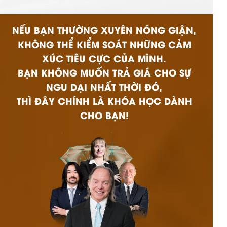
NẾU BẠN THƯỜNG XUYÊN NÓNG GIẬN,
KHÔNG THỂ KIỂM SOÁT NHỮNG CẢM
XÚC TIÊU CỰC CỦA MÌNH.
BẠN KHÔNG MUỐN TRẢ GIÁ CHO SỰ
NGU DẠI NHẤT THỜI ĐÓ,
THÌ ĐÂY CHÍNH LÀ KHÓA HỌC DÀNH
CHO BẠN!