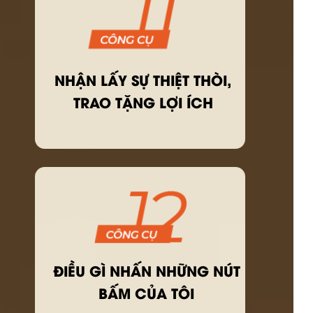
NHẬN LẤY SỰ THIỆT THÒI,
TRAO TẶNG LỢI ÍCH
ĐIỀU GÌ NHẤN NHỮNG NÚT
BẤM CỦA TÔI