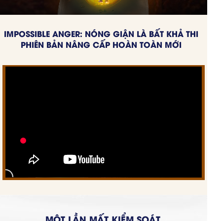
IMPOSSIBLE ANGER: NÓNG GIẬN LÀ BẤT KHẢ THI
PHIÊN BẢN NÂNG CẤP HOÀN TOÀN MỚI
MỘT LẦN MẤT KIỂM SOÁT,