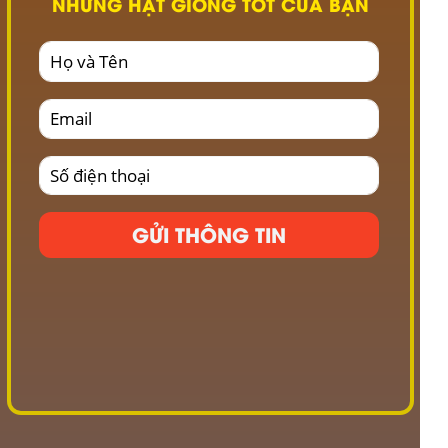
NHỮNG HẠT GIỐNG TỐT CỦA BẠN
GỬI THÔNG TIN