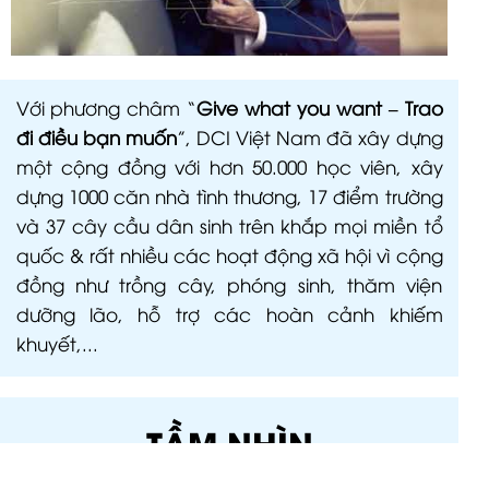
Với phương châm “
Give what you want – Trao
đi điều bạn muốn
”, DCI Việt Nam đã xây dựng
một cộng đồng với hơn 50.000 học viên, xây
dựng 1000 căn nhà tình thương, 17 điểm trường
và 37 cây cầu dân sinh trên khắp mọi miền tổ
quốc & rất nhiều các hoạt động xã hội vì cộng
đồng như trồng cây, phóng sinh, thăm viện
dưỡng lão, hỗ trợ các hoàn cảnh khiếm
khuyết,...
TẦM NHÌN