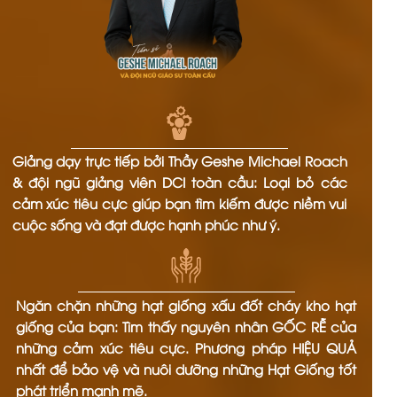
Giảng dạy trực tiếp bởi Thầy Geshe Michael Roach
& đội ngũ giảng viên DCI toàn cầu: Loại bỏ các
cảm xúc tiêu cực giúp bạn tìm kiếm được niềm vui
cuộc sống và đạt được hạnh phúc như ý.
Ngăn chặn những hạt giống xấu đốt cháy kho hạt
giống của bạn: Tìm thấy nguyên nhân GỐC RỄ của
những cảm xúc tiêu cực. Phương pháp HIỆU QUẢ
nhất để bảo vệ và nuôi dưỡng những Hạt Giống tốt
phát triển mạnh mẽ.