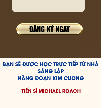
BẠN SẼ ĐƯỢC HỌC TRỰC TIẾP TỪ NHÀ
SÁNG LẬP
NĂNG ĐOẠN KIM CƯƠNG
TIẾN SĨ MICHAEL ROACH