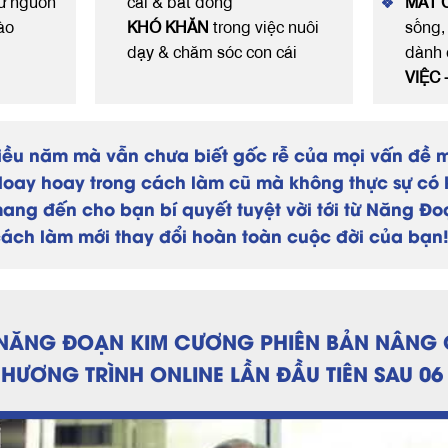
cứ nguồn
cãi & bất đồng
MẤT 
ào
KHÓ KHĂN
trong việc nuôi
sống,
dạy & chăm sóc con cái
dành 
VIỆC 
iều năm mà vẫn chưa biết gốc rễ của mọi vấn đề m
loay hoay trong cách làm cũ mà không thực sự có 
mang đến cho bạn bí quyết tuyệt vời tới từ Năng Đ
cách làm mới thay đổi hoàn toàn cuộc đời của bạn
NĂNG ĐOẠN KIM CƯƠNG PHIÊN BẢN NÂNG
HƯƠNG TRÌNH ONLINE LẦN ĐẦU TIÊN SAU 0