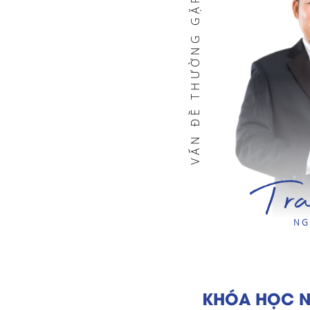
VẤN ĐỀ THƯỜNG GẶP
Tra
NG
KHÓA HỌC N