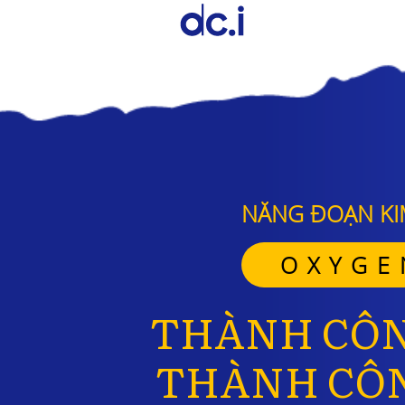
NĂNG ĐOẠN KI
OXYGE
THÀNH CÔN
THÀNH CÔN