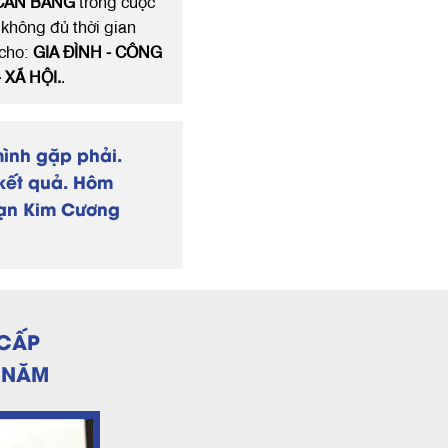
CÂN BẰNG
trong cuộc
 không đủ thời gian
cho:
GIA ĐÌNH - CÔNG
- XÃ HỘI.
.
ình gặp phải.
kết quả. Hôm
oạn Kim Cương
!
 CẤP
6 NĂM