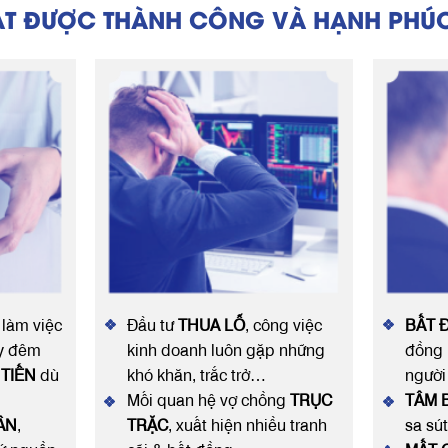
ẠT ĐƯỢC THÀNH CÔNG VÀ HẠNH PHÚC
làm việc
Đầu tư
THUA LỖ
, công việc
BẤT 
ày đêm
kinh doanh luôn gặp những
đồng 
TIẾN
dù
khó khăn, trắc trở…
người
Mối quan hệ vợ chồng
TRỤC
TÂM 
ÂN
,
TRẶC
, xuất hiện nhiều tranh
sa sú