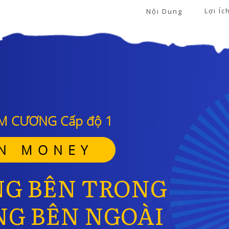
Lợi Íc
Nội Dung
M CƯƠNG Cấp độ 1
N MONEY
G BÊN TRONG
G BÊN NGOÀI