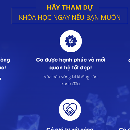
HÃY THAM DỰ
KHÓA HỌC NGAY NẾU BẠN MUỐN
công
Có được hạnh phúc và mối
ào!
quan hệ tốt đẹp!
Vừa bền vững lại không cần
i
tranh đấu.
Có giá trị với cộng
Có đ