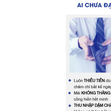
AI CHƯA Đ
Luôn
THIẾU TIỀN
dù 
chăm chỉ bất kể ng
Mãi
KHÔNG THĂNG 
cống hiến hết mình
THU NHẬP DẬM CH