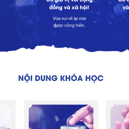
đồng và xã hội!
và
Vừa vui vẻ lại vừa
được cống hiến.
NỘI DUNG KHÓA HỌC