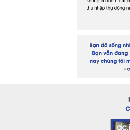
không có thêm bất 
thu nhập thụ động n
Bạn đã sống nh
Bạn vẫn đang 
nay chúng tôi 
- 
C