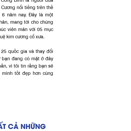
Cương nổi tiếng trên thế
t 6 năm nay. Đây là một
thân, mang tới cho chúng
húc viên mãn với 05 mục
 tuệ kim cương cổ xưa.
 25 quốc gia và thay đổi
hư bạn đang có mặt ở đây
n, vì tôi tin rằng bạn sẽ
i mình tốt đẹp hơn cùng
ẤT CẢ NHỮNG