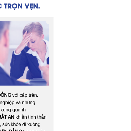
 TRỌN VẸN.
ĐỒNG
với cấp trên,
nghiệp và những
 xung quanh
BẤT AN
khiến tinh thần
t, sức khỏe đi xuống