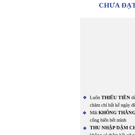
CHƯA ĐẠT
Luôn
THIẾU TIỀN
dù
chăm chỉ bất kể ngày 
Mãi
KHÔNG THĂNG
cống hiến hết mình
THU NHẬP DẬM C