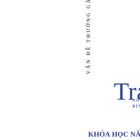
VẤN ĐỀ THƯỜNG GẶP
Tr
NG
BÌ
KHÓA HỌC NĂ