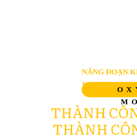
NĂNG ĐOẠN K
1
OX
M
THÀNH CÔN
THÀNH CÔN