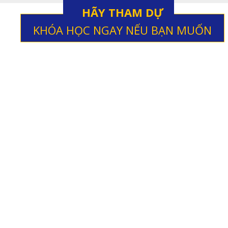
HÃY THAM DỰ
KHÓA HỌC NGAY NẾU BẠN MUỐN
 và
Có được hạnh phúc và mối quan hệ tốt
đẹp!
Vừa bền vững lại không cần
tranh đấu.
Có giá trị với cộng đồng và
Có 