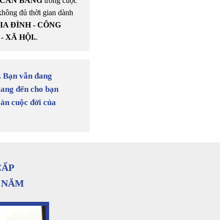
CÂN BẰNG
trong cuộc
không đủ thời gian dành
IA ĐÌNH - CÔNG
- XÃ HỘI.
.
. Bạn vẫn đang
mang đến cho bạn
oàn cuộc đời của
CẤP
6 NĂM