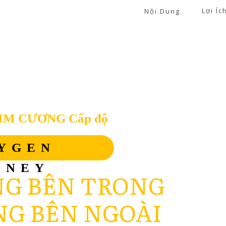
Lợi Íc
Nội Dung
IM CƯƠNG Cấp độ
YGEN
ONEY
G BÊN TRONG
G BÊN NGOÀI