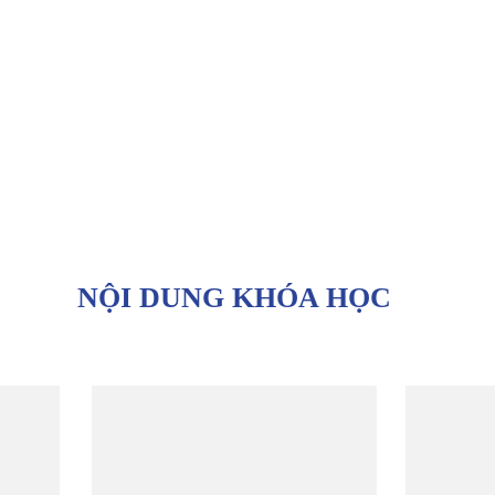
xã hội!
y
Vừa vui vẻ lại vừa
được cống hiến.
NỘI DUNG KHÓA HỌC