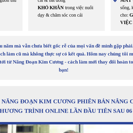
guồn thu
cãi & bất đồng
MẤT 
KHÓ KHĂN
trong việc nuôi
sống, 
dạy & chăm sóc con cái
cho:
G
VIỆC 
u năm mà vẫn chưa biết gốc rễ của mọi vấn đề mình gặp phải
ách làm cũ mà không thực sự có kết quả. Hôm nay chúng tôi 
i tới từ Năng Đoạn Kim Cương - cách làm mới thay đổi hoàn t
bạn!
NĂNG ĐOẠN KIM CƯƠNG PHIÊN BẢN NÂNG 
HƯƠNG TRÌNH ONLINE LẦN ĐẦU TIÊN SAU 0