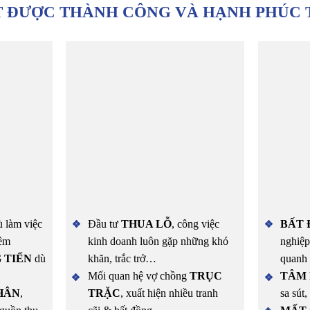
 ĐƯỢC THÀNH CÔNG VÀ HẠNH PHÚC 
 làm việc
Đầu tư
THUA LỖ
, công việc
BẤT 
đêm
kinh doanh luôn gặp những khó
nghiệp
 TIẾN
dù
khăn, trắc trở…
quanh
Mối quan hệ vợ chồng
TRỤC
TÂM 
HÂN
,
TRẶC
, xuất hiện nhiều tranh
sa sút