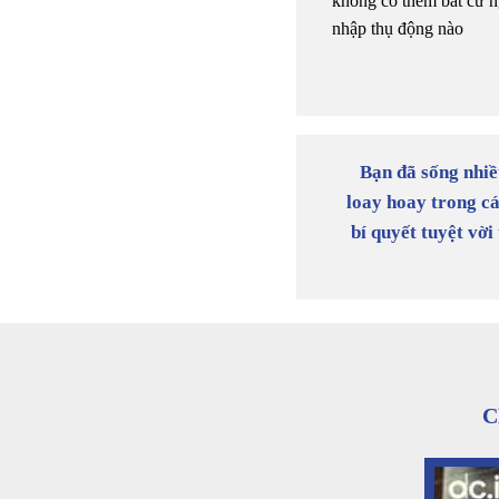
không có thêm bất cứ n
nhập thụ động nào
Bạn đã sống nhiề
loay hoay trong c
bí quyết tuyệt vờ
C