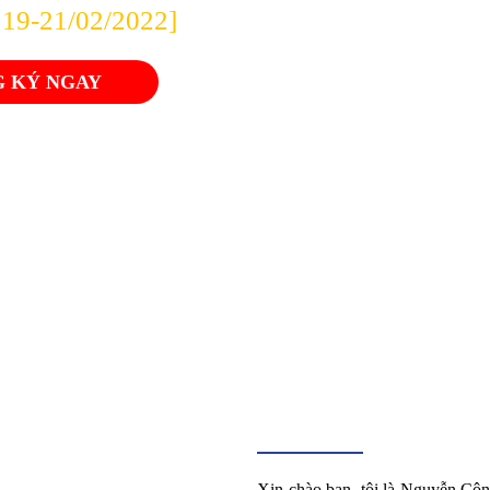
: 19-21/02/2022]
 KÝ NGAY
Xin chào bạn, tôi là Nguyễn Cô