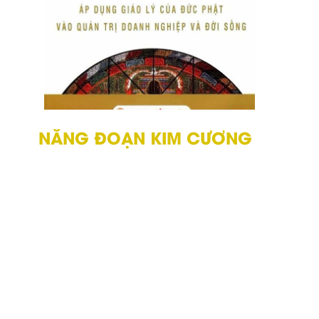
NĂNG ĐOẠN KIM CƯƠNG
Dựa trên nền tảng Kinh Kim Cương -
một cuốn Kinh cổ nhất thế giới ra đời
vào năm 868, trên đó ghi lại những lời
dạy uyên thâm của Đức Phật cách
đây 2500 năm.
Cùng với những trải nghiệm thực tế,
Geshe Michael Roach đã chấp bút