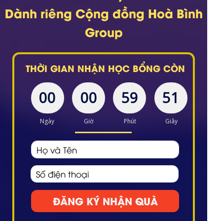
Dành riêng Cộng đồng Hoà Bình
Group
THỜI GIAN NHẬN HỌC BỔNG CÒN
00
00
59
51
Ngày
Giờ
Phút
Giây
ĐĂNG KÝ NHẬN QUÀ