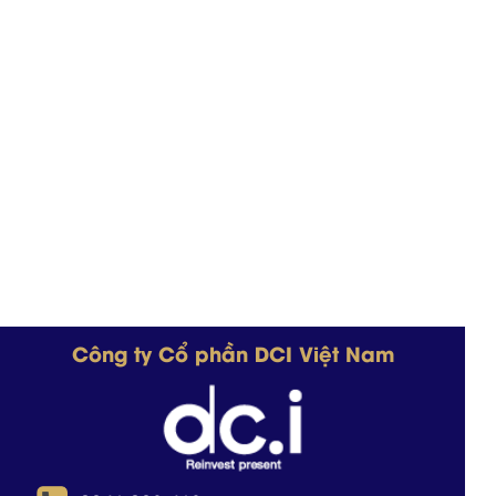
nên cuốn sách Năng Đoạn Kim Cương,
trở thành cuốn sách dạy về kinh
doanh bán chạy hàng đầu, được dịch
ra hơn 20 thứ tiếng, bán ra 3 triệu bản
trên 35 quốc gia khác nhau. Cuốn
sách đã hướng dẫn và tạo ra một trào
lưu kinh doanh mới trên khắp thế giới,
dựa trên triết lý nhân quả và những
nguyên tắc của vũ trụ.
Công ty Cổ phần DCI Việt Nam